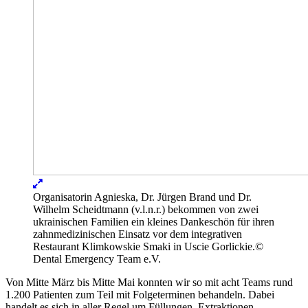
Lightbox
öffnen
Organisatorin Agnieska, Dr. Jürgen Brand und Dr.
Wilhelm Scheidtmann (v.l.n.r.) bekommen von zwei
ukrainischen Familien ein kleines Dankeschön für ihren
zahnmedizinischen Einsatz vor dem integrativen
Restaurant Klimkowskie Smaki in Uscie Gorlickie.
©
Dental Emergency Team e.V.
Von Mitte März bis Mitte Mai konnten wir so mit acht Teams rund
1.200 Patienten zum Teil mit Folgeterminen behandeln. Dabei
handelt es sich in aller Regel um Füllungen, Extraktionen,