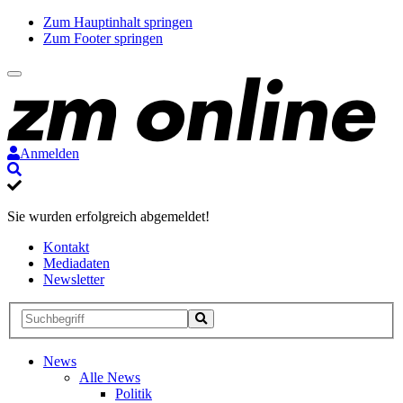
Zum Hauptinhalt springen
Zum Footer springen
Anmelden
Suche
Sie wurden erfolgreich abgemeldet!
Kontakt
Mediadaten
Newsletter
Suche
Suche
Suche
starten
News
Alle News
Politik