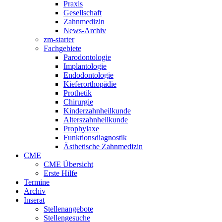
Praxis
Gesellschaft
Zahnmedizin
News-Archiv
zm-starter
Fachgebiete
Parodontologie
Implantologie
Endodontologie
Kieferorthopädie
Prothetik
Chirurgie
Kinderzahnheilkunde
Alterszahnheilkunde
Prophylaxe
Funktionsdiagnostik
Ästhetische Zahnmedizin
CME
CME Übersicht
Erste Hilfe
Termine
Archiv
Inserat
Stellenangebote
Stellengesuche