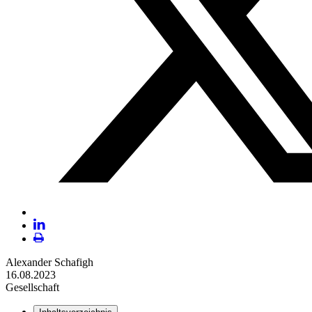
Geflüchtete
zu
versorgen.
Plattform
X
LinekdIn
Seite
Alexander Schafigh
ausdrucken
16.08.2023
Gesellschaft