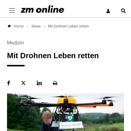
S
News
Mit Drohnen Leben retten
Home
Medizin
Mit Drohnen Leben retten
Facebook
Plattform
LinekdIn
Seite
X
ausdrucken