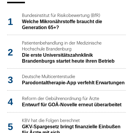
Bundesinstitut für Risikobewertung (BfR)
1
Welche Mikronährstoffe braucht die
Generation 65+?
Patientenbehandlung in der Medizinische
2
Hochschule Brandenburg
Die erste Universitätszahnklinik
Brandenburgs startet heute ihren Betrieb
3
Deutsche Multicenterstudie
Parodontaltherapie-App verfehlt Erwartungen
4
Reform der Gebührenordnung für Ärzte
Entwurf für GOÄ-Novelle erneut überarbeitet
KBV hat die Folgen berechnet
5
GKV-Spargesetz bringt finanzielle Einbußen
für Ärzte mit sich