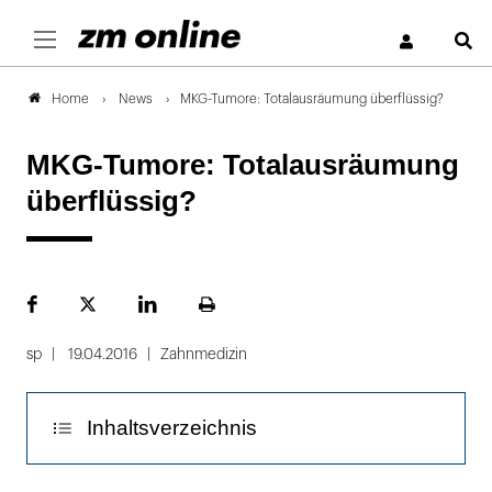
S
News
MKG-Tumore: Totalausräumung überflüssig?
Home
MKG-Tumore: Totalausräumung
überflüssig?
Facebook
Plattform
LinekdIn
Seite
X
ausdrucken
sp
19.04.2016
Zahnmedizin
Inhaltsverzeichnis