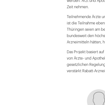
werden. Arzt und Apot
Zeit nehmen.
Teilnehmende Ärzte un
ist die Teilnahme eben
Thüringen seien am be
bundesweit den höchste
Arzneimitteln hätten, h
Das Projekt basiert au
von Ärzte- und Apothe
gesetzlichen Regelung
verstärkt Rabatt-Arzne