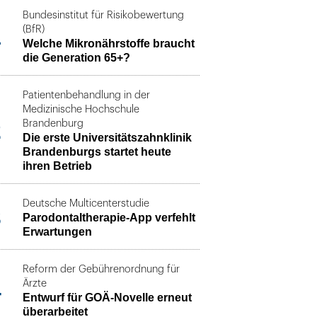
Bundesinstitut für Risikobewertung
1
(BfR)
Welche Mikronährstoffe braucht
die Generation 65+?
Patientenbehandlung in der
Medizinische Hochschule
2
Brandenburg
Die erste Universitätszahnklinik
Brandenburgs startet heute
ihren Betrieb
Deutsche Multicenterstudie
3
Parodontaltherapie-App verfehlt
Erwartungen
Reform der Gebührenordnung für
4
Ärzte
Entwurf für GOÄ-Novelle erneut
überarbeitet