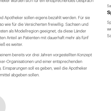
heker würden sich für ein entsprechendes Gespräch
Sa
S
d Apotheker sollen eigens bezahlt werden. Für sie
Sp
so wie für die Versicherten freiwillig. Sachsen und
we
sten als Modellregion geeignet, da diese Länder
S
n Anteil an Patienten mit dauerhaft mehr als fünf
ieß es weiter.
f einem bereits vor drei Jahren vorgestellten Konzept
ker-Organisationen und einer entsprechenden
. Einsparungen soll es geben, weil die Apotheker
imittel abgeben sollen.