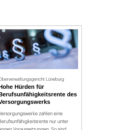
Oberverwaltungsgericht Lüneburg
Hohe Hürden für
Berufsunfähigkeitsrente des
Versorgungswerks
Versorgungswerke zahlen eine
Berufsunfähigkeitsrente nur unter
engen Voraussetzungen. So sind