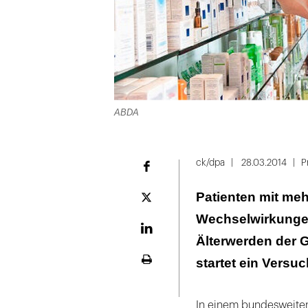
ABDA
ck/dpa
28.03.2014
P
Facebook
Patienten mit me
Plattform
X
Wechselwirkungen 
LinekdIn
Älterwerden der 
startet ein Versuc
Seite
ausdrucken
In einem bundesweiten