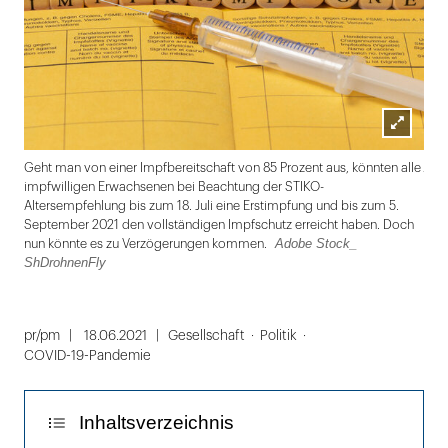
Lightbox
Ado
Geht man von einer Impfbereitschaft von 85 Prozent aus, könnten alle
öffnen
impfwilligen Erwachsenen bei Beachtung der STIKO-
Altersempfehlung bis zum 18. Juli eine Erstimpfung und bis zum 5.
September 2021 den vollständigen Impfschutz erreicht haben. Doch
Adobe Stock_
nun könnte es zu Verzögerungen kommen.
ShDrohnenFly
Folie
1
pr/pm
18.06.2021
Gesellschaft
Politik
COVID-19-Pandemie
von
2
Inhaltsverzeichnis