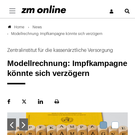
S
News
Home
Modellrechnung: Impfkampagne könnte sich verzögern
Zentralinstitut für die kassenärztliche Versorgung
Modellrechnung: Impfkampagne
könnte sich verzögern
Facebook
Plattform
LinekdIn
Seite
X
ausdrucken