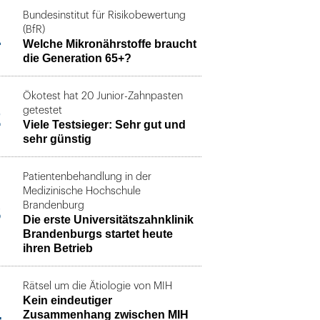
Bundesinstitut für Risikobewertung
1
(BfR)
Welche Mikronährstoffe braucht
die Generation 65+?
Ökotest hat 20 Junior-Zahnpasten
2
getestet
Viele Testsieger: Sehr gut und
sehr günstig
Patientenbehandlung in der
Medizinische Hochschule
3
Brandenburg
Die erste Universitätszahnklinik
Brandenburgs startet heute
ihren Betrieb
Rätsel um die Ätiologie von MIH
Kein eindeutiger
4
Zusammenhang zwischen MIH