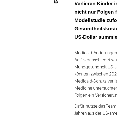
Kosten verschw
Verlieren Kinder 
Seite
ausdrucken
nicht nur Folgen 
Modellstudie zufo
Gesundheitskosten
US-Dollar summie
Medicaid-Änderungen, 
Act“ verabschiedet wur
Mundgesundheit US-am
könnten zwischen 2025
Medicaid-Schutz verli
Medicine untersuchte
Folgen ein Versicheru
Dafür nutzte das Team
Jahren aus der US-amer