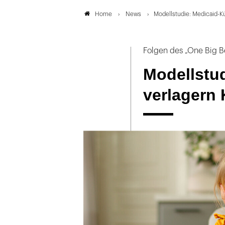
News
Modellstudie: Medicaid-K
Home
Folgen des „One Big Be
Modellstu
verlagern 