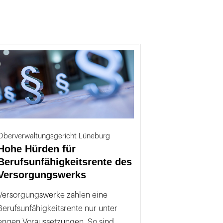
Oberverwaltungsgericht Lüneburg
Hohe Hürden für
Berufsunfähigkeitsrente des
Versorgungswerks
Versorgungswerke zahlen eine
Berufsunfähigkeitsrente nur unter
engen Voraussetzungen. So sind