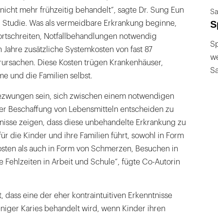
 nicht mehr frühzeitig behandelt“, sagte Dr. Sung Eun
Sa
S
r Studie. Was als vermeidbare Erkrankung beginne,
fortschreiten, Notfallbehandlungen notwendig
Sp
Jahre zusätzliche Systemkosten von fast 87
we
erursachen. Diese Kosten trügen Krankenhäuser,
S
me und die Familien selbst.
 gezwungen sein, sich zwischen einem notwendigen
r Beschaffung von Lebensmitteln entscheiden zu
isse zeigen, dass diese unbehandelte Erkrankung zu
ür die Kinder und ihre Familien führt, sowohl in Form
Kosten als auch in Form von Schmerzen, Besuchen in
Fehlzeiten in Arbeit und Schule“, fügte Co-Autorin
t, dass eine der eher kontraintuitiven Erkenntnisse
niger Karies behandelt wird, wenn Kinder ihren