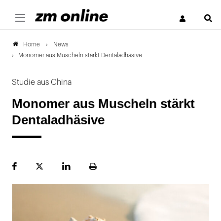
S
News
Home
Monomer aus Muscheln stärkt Dentaladhäsive
Studie aus China
Monomer aus Muscheln stärkt
Dentaladhäsive
Facebook
Plattform
LinekdIn
Seite
X
ausdrucken