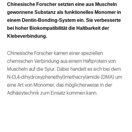
gute Vernetzungs- und
Chinesische Forscher setzten eine aus Muscheln
Polymerisationseigenschaften
gewonnene Substanz als funktionelles Monomer in
einem Dentin-Bonding-System ein. Sie verbesserte
Muschel-Monomer stabilisierte die
bei hoher Biokompatibilität die Haltbarkeit der
Verbindung zum Zahn
Klebeverbindung.
Chinesische Forscher kamen einer speziellen
chemischen Verbindung aus einem Haftprotein von
Muscheln auf die Spur. Dabei handelt es sich bei dem
N-(3,4-dihydroxyphenethyl)methacrylamide (DMA) um
eine Art von Monomer, das möglicherweise in der
Adhäsivtechnik zum Einsatz kommen kann.