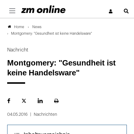
S
News
Home
Montgomery: "Gesundheit ist keine Handelsware"
Nachricht
Montgomery: "Gesundheit ist
keine Handelsware"
Facebook
Plattform
LinekdIn
Seite
X
ausdrucken
04.05.2016
Nachrichten