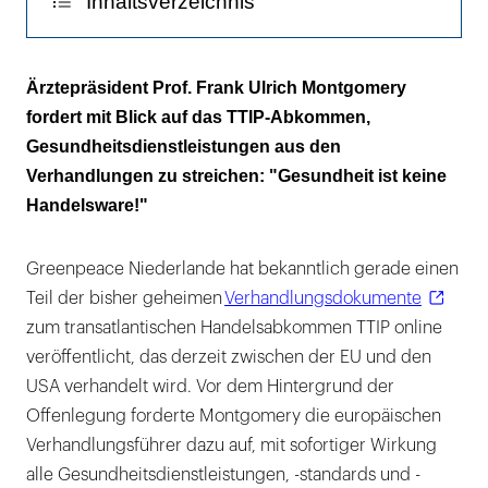
Inhaltsverzeichnis
Medizin ist kein Trade Off
Ärztepräsident Prof. Frank Ulrich Montgomery
fordert mit Blick auf das TTIP-Abkommen,
Heilberufler plädieren für die Vielfalt des
Gesundheitsdienstleistungen aus den
europäischen Gesundheitswesens
Verhandlungen zu streichen: "Gesundheit ist keine
Handelsware!"
Greenpeace Niederlande hat bekanntlich gerade einen
Teil der bisher geheimen
Verhandlungsdokumente
zum transatlantischen Handelsabkommen TTIP online
veröffentlicht, das derzeit zwischen der EU und den
USA verhandelt wird. Vor dem Hintergrund der
Offenlegung forderte Montgomery die europäischen
Verhandlungsführer dazu auf, mit sofortiger Wirkung
alle Gesundheitsdienstleistungen, -standards und -