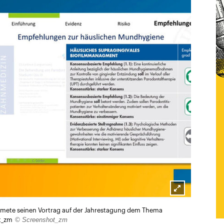
Lightbox
widmete seinen Vortrag auf der Jahrestagung dem Thema
öffnen
© Screenshot_zm
t_zm