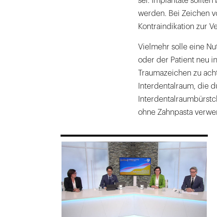
sei. Implantate sollte
werden. Bei Zeichen v
Kontraindikation zur V
Vielmehr solle eine Nu
oder der Patient neu in
Traumazeichen zu acht
Interdentalraum, die 
Interdentalraumbürstch
ohne Zahnpasta verwe
169