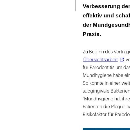
ausdrucken
Verbesserung der
effektiv und sch
der Mundgesundhe
Praxis.
Zu Beginn des Vortrage
Übersichtsarbeit
vo
für Parodontitis um d
Mundhygiene habe eine
So konnte in einer we
subgingivale Bakterie
"Mundhygiene hat ihren
Patienten die Plaque h
Risikofaktor für Parodo