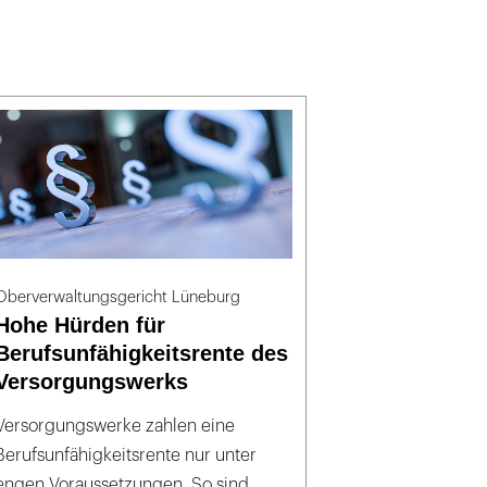
Oberverwaltungsgericht Lüneburg
Hohe Hürden für
Berufsunfähigkeitsrente des
Versorgungswerks
Versorgungswerke zahlen eine
Berufsunfähigkeitsrente nur unter
engen Voraussetzungen. So sind