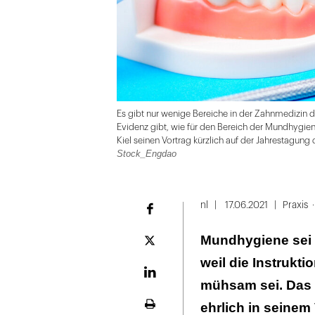
Es gibt nur wenige Bereiche in der Zahnmedizin di
Evidenz gibt, wie für den Bereich der Mundhygiene
Kiel seinen Vortrag kürzlich auf der Jahrestagung
Stock_Engdao
Folie
1
nl
17.06.2021
Praxis
Facebook
von
Mundhygiene sei 
3
Plattform
X
weil die Instrukti
LinekdIn
mühsam sei. Das s
ehrlich in seinem 
Seite