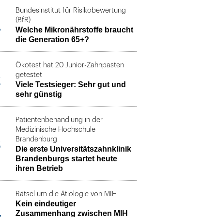
Bundesinstitut für Risikobewertung
1
(BfR)
Welche Mikronährstoffe braucht
die Generation 65+?
Ökotest hat 20 Junior-Zahnpasten
2
getestet
Viele Testsieger: Sehr gut und
sehr günstig
Patientenbehandlung in der
Medizinische Hochschule
3
Brandenburg
Die erste Universitätszahnklinik
Brandenburgs startet heute
ihren Betrieb
Rätsel um die Ätiologie von MIH
Kein eindeutiger
4
Zusammenhang zwischen MIH