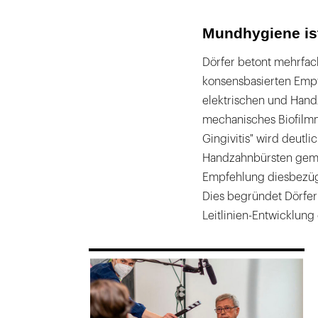
Mundhygiene ist
Dörfer betont mehrfac
konsensbasierten Empf
elektrischen und Han
mechanisches Biofilm
Gingivitis" wird deutl
Handzahnbürsten gemäß
Empfehlung diesbezügl
Dies begründet Dörfer
Leitlinien-Entwicklung 
169