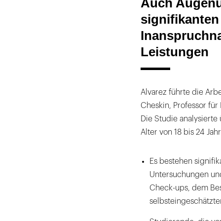
Auch Augenu
signifikanten
Inanspruchna
Leistungen
Alvarez führte die Ar
Cheskin, Professor für
Die Studie analysierte
Alter von 18 bis 24 Ja
Es bestehen signif
Untersuchungen un
Check-ups, dem Bes
selbsteingeschätzt