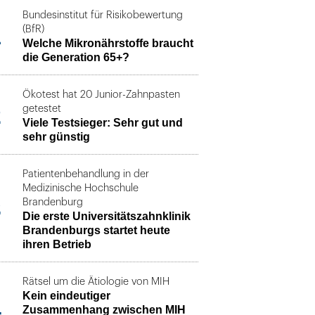
Bundesinstitut für Risikobewertung
1
(BfR)
Welche Mikronährstoffe braucht
die Generation 65+?
Ökotest hat 20 Junior-Zahnpasten
2
getestet
Viele Testsieger: Sehr gut und
sehr günstig
Patientenbehandlung in der
Medizinische Hochschule
3
Brandenburg
Die erste Universitätszahnklinik
Brandenburgs startet heute
ihren Betrieb
Rätsel um die Ätiologie von MIH
Kein eindeutiger
4
Zusammenhang zwischen MIH