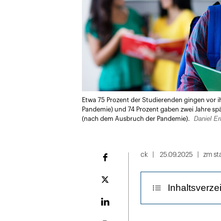
Etwa 75 Prozent der Studierenden gingen vor ihr
Pandemie) und 74 Prozent gaben zwei Jahre spä
Daniel E
(nach dem Ausbruch der Pandemie).
ck
25.09.2025
zm st
Facebook
Plattform
Inhaltsverze
X
LinekdIn