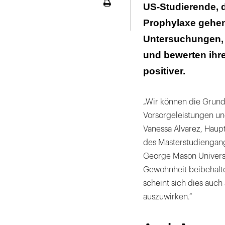
Auch Augenunte
US-Studierende, d
Seite
Inanspruchnahm
ausdrucken
Prophylaxe gehen,
Untersuchungen, 
und bewerten ihr
positiver.
„Wir können die Grund
Vorsorgeleistungen und
Vanessa Alvarez, Haupt
des Masterstudiengang
George Mason Universi
Gewohnheit beibehalte
scheint sich dies auch
auszuwirken.“