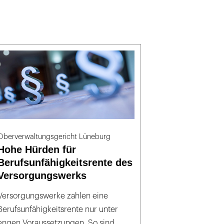
Oberverwaltungsgericht Lüneburg
Hohe Hürden für
Berufsunfähigkeitsrente des
Versorgungswerks
Versorgungswerke zahlen eine
Berufsunfähigkeitsrente nur unter
engen Voraussetzungen. So sind