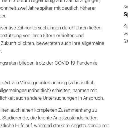
or dem Studium regelmäßig zum Zahnarzt gingen,
Sa
ohnheit zwei Jahre später mit deutlich höherer
S
ei.
Sp
äventive Zahnuntersuchungen durchführen ließen,
we
erstützung von ihren Eltern erhielten und
S
e Zukunft blickten, bewerteten auch ihre allgemeine
.
ngsraten blieben trotz der COVID-19-Pandemie
ne Art von Vorsorgeuntersuchung (zahnärztlich,
allgemeingesundheitlich) erhielten, nahmen mit
lichkeit auch andere Untersuchungen in Anspruch.
ellten auch einen komplexen Zusammenhang zu
. Studierende, die leichte Angstzustände hatten,
ztliche Hilfe auf, während stärkere Angstzustände mit