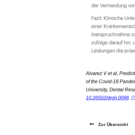
der Vermeidung von
Fazit: Klinische Un
einer Krankenversich
Inanspruchnahme zah
zufolge darauf hin,
Leistungen die präv
Alvarez V et al, Predic
of the Covid-19 Pande
University, Dental Res
10.26502/droh.0096
Zur Übersicht