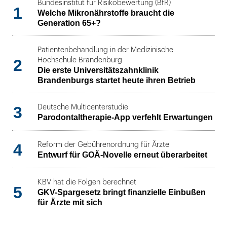
Bundesinstitut für Risikobewertung (BfR)
1
Welche Mikronährstoffe braucht die
Generation 65+?
Patientenbehandlung in der Medizinische
2
Hochschule Brandenburg
Die erste Universitätszahnklinik
Brandenburgs startet heute ihren Betrieb
3
Deutsche Multicenterstudie
Parodontaltherapie-App verfehlt Erwartungen
4
Reform der Gebührenordnung für Ärzte
Entwurf für GOÄ-Novelle erneut überarbeitet
KBV hat die Folgen berechnet
5
GKV-Spargesetz bringt finanzielle Einbußen
für Ärzte mit sich