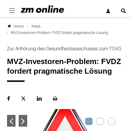
S
News
Home
MVZ-Investoren-Problem: FVDZ fordert pragmatische Lösung
Zur Anhörung des Gesundheitsausschusses zum TSVG
MVZ-Investoren-Problem: FVDZ
fordert pragmatische Lösung
Facebook
Plattform
LinekdIn
Seite
X
ausdrucken