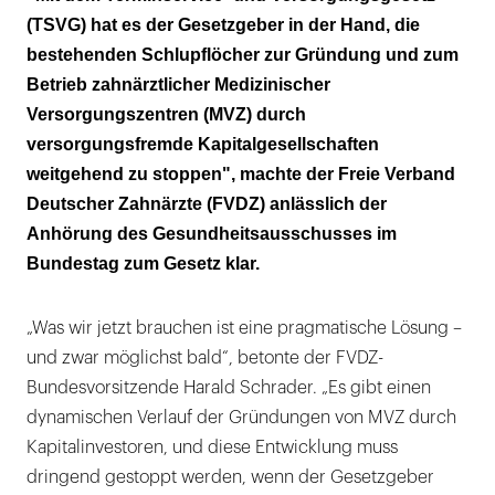
gleichen Fehlentwicklungen in der
(TSVG) hat es der Gesetzgeber in der Hand, die
zahnmedizinischen Versorgung zulassen!"
bestehenden Schlupflöcher zur Gründung und zum
Betrieb zahnärztlicher Medizinischer
Versorgungszentren (MVZ) durch
versorgungsfremde Kapitalgesellschaften
weitgehend zu stoppen", machte der Freie Verband
Deutscher Zahnärzte (FVDZ) anlässlich der
Anhörung des Gesundheitsausschusses im
Bundestag zum Gesetz klar.
„Was wir jetzt brauchen ist eine pragmatische Lösung –
und zwar möglichst bald“, betonte der FVDZ-
Bundesvorsitzende Harald Schrader. „Es gibt einen
dynamischen Verlauf der Gründungen von MVZ durch
Kapitalinvestoren, und diese Entwicklung muss
dringend gestoppt werden, wenn der Gesetzgeber