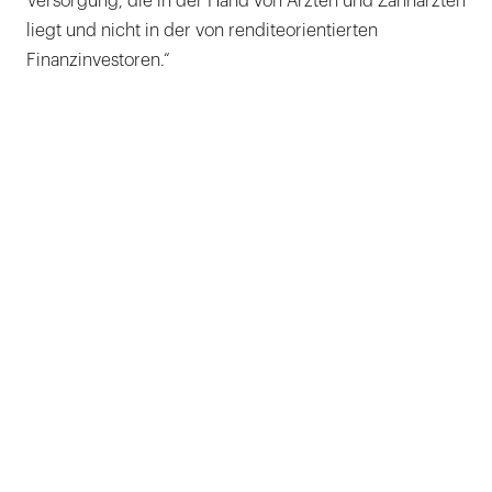
Versorgung, die in der Hand von Ärzten und Zahnärzten
liegt und nicht in der von renditeorientierten
Finanzinvestoren.“