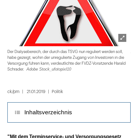
Lightbox
Ado
Der Dialysebereich, der durch das TSVG nun reguliert werden soll,
öffnen
habe gezeigt, wohin der unregulierte Zugang von Investoren in die
Versorgung führen kann, verdeutlichte der FVDZ-Vorsitzende Harald
Adobe Stock_ufotopixl10
Schrader.
Folie
1
ck/pm
21.01.2019
Politik
von
3
Inhaltsverzeichnis
"Ein Unding, sollte der Gesetzgeber die
"Mit dem Terminservice- und Versorgungsgesetz