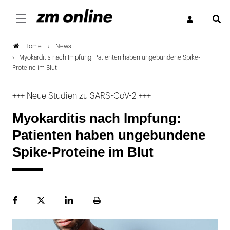
S
News
Home
Myokarditis nach Impfung: Patienten haben ungebundene Spike-
Proteine im Blut
+++ Neue Studien zu SARS-CoV-2 +++
Myokarditis nach Impfung:
Patienten haben ungebundene
Spike-Proteine im Blut
Facebook
Plattform
LinekdIn
Seite
X
ausdrucken