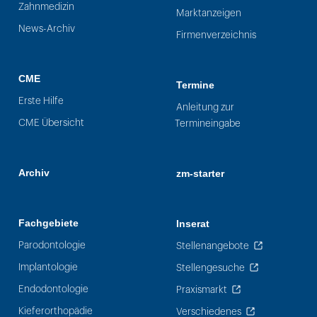
Zahnmedizin
Marktanzeigen
News-Archiv
Firmenverzeichnis
CME
Termine
Erste Hilfe
Anleitung zur
CME Übersicht
Termineingabe
Archiv
zm-starter
Fachgebiete
Inserat
Parodontologie
Stellenangebote
Implantologie
Stellengesuche
Endodontologie
Praxismarkt
Kieferorthopädie
Verschiedenes