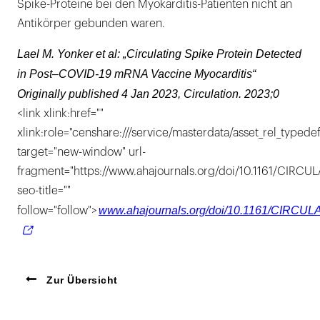
Spike-Proteine bei den Myokarditis-Patienten nicht an
Antikörper gebunden waren.
Lael M. Yonker et al: „Circulating Spike Protein Detected
in Post–COVID-19 mRNA Vaccine Myocarditis“
Originally published 4 Jan 2023, Circulation. 2023;0
<link xlink:href=""
xlink:role="censhare:///service/masterdata/asset_rel_typedef
target="new-window" url-
fragment="https://www.ahajournals.org/doi/10.1161/CIRC
seo-title=""
www.ahajournals.org/doi/10.1161/CIRCU
follow="follow">
Zur Übersicht