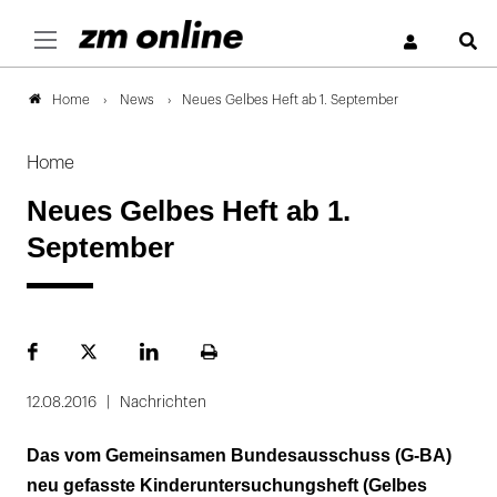
S
News
Neues Gelbes Heft ab 1. September
Home
Home
Neues Gelbes Heft ab 1.
September
Facebook
Plattform
LinekdIn
Seite
X
ausdrucken
12.08.2016
Nachrichten
Das vom Gemeinsamen Bundesausschuss (G-BA)
neu gefasste Kinderuntersuchungsheft (Gelbes