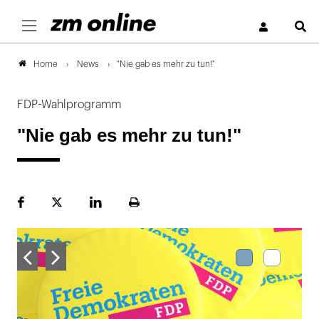
S
News
"Nie gab es mehr zu tun!"
Home
FDP-Wahlprogramm
"Nie gab es mehr zu tun!"
Facebook
Plattform
LinekdIn
Seite
X
ausdrucken