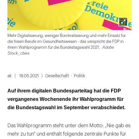
Lightbox
FD
Mehr Digitalisierung, weniger Bürokratisierung und mehr Einsatz für
öffnen
die freien Berufe im Gesundheitswesen - das verspricht die FDP in
Adobe
ihrem Wahlprogramm für die Bundestagswahl 2021.
Stock_cbies
Folie
1
ak
18.05.2021
Gesellschaft
Politik
von
Auf ihrem digitalen Bundesparteitag hat die FDP
2
vergangenes Wochenende ihr Wahlprogramm für
die Bundestagswahl im September verabschiedet.
Das Wahlprogramm steht unter dem Motto: „Nie gab es
mehr zu tun" und enthält folgende zentrale Punkte für