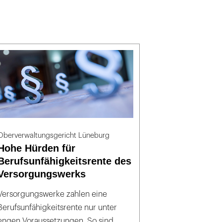
Oberverwaltungsgericht Lüneburg
Hohe Hürden für
Berufsunfähigkeitsrente des
Versorgungswerks
Versorgungswerke zahlen eine
Berufsunfähigkeitsrente nur unter
engen Voraussetzungen. So sind