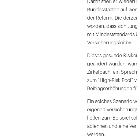
Damit stieß er wiederu
Bundesstaaten auf wen
der Reform. Die derzei
worden, dass sich Jung
mit Mindeststandards 
Versicherungslobby.
Dieses gesunde Risikom
geändert würden, warn
Zirkelbach, ein Sprech
zum “High-Risk Pool”
Beitragserhöhungen für
Ein solches Szenario w
eigenen Versicherungs
ließen zum Beispiel s
ablehnen und eine Ver
werden.