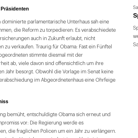
Sa
n Präsidenten
S
 dominierte parlamentarische Unterhaus sah eine
Sp
men, die Reform zu torpedieren: Es verabschiedete
we
ersicherungen auch in Zukunft erlaubt, nicht
S
 zu verkaufen. Traurig für Obama: Fast ein Fünftel
bgeordneten stimmte diesmal mit der
eit ab, viele davon sind offensichtlich um ihre
n Jahr besorgt. Obwohl die Vorlage im Senat keine
 Verabschiedung im Abgeordnetenhaus eine Ohrfeige
miss
 bemüht, entschuldigte Obama sich erneut und
promiss vor: Die Regierung werde es
n, die fraglichen Policen um ein Jahr zu verlängern.