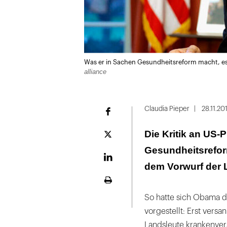
Was er in Sachen Gesundheitsreform macht, e
alliance
Claudia Pieper
28.11.20
Facebook
Die Kritik an US
Plattform
X
Gesundheitsreform
LinekdIn
dem Vorwurf der 
Seite
ausdrucken
So hatte sich Obama d
vorgestellt: Erst versan
Landsleute krankenver