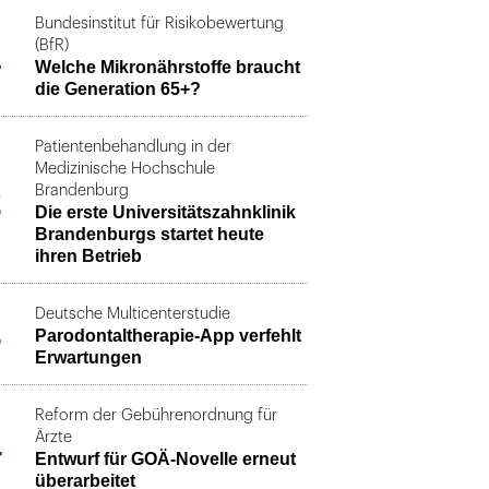
Bundesinstitut für Risikobewertung
1
(BfR)
Welche Mikronährstoffe braucht
die Generation 65+?
Patientenbehandlung in der
Medizinische Hochschule
2
Brandenburg
Die erste Universitätszahnklinik
Brandenburgs startet heute
ihren Betrieb
Deutsche Multicenterstudie
3
Parodontaltherapie-App verfehlt
Erwartungen
Reform der Gebührenordnung für
4
Ärzte
Entwurf für GOÄ-Novelle erneut
überarbeitet