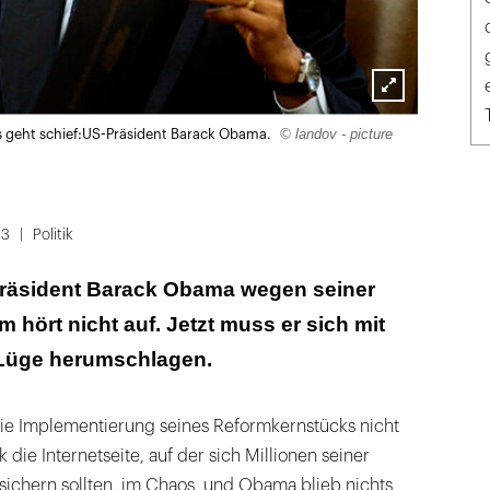
Lightbox
© landov - picture
s geht schief:US-Präsident Barack Obama.
öffnen
13
Politik
-Präsident Barack Obama wegen seiner
 hört nicht auf. Jetzt muss er sich mit
Lüge herumschlagen.
ie Implementierung seines Reformkernstücks nicht
k die Internetseite, auf der sich Millionen seiner
sichern sollten, im Chaos, und Obama blieb nichts