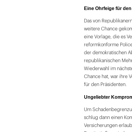
Eine Ohrfeige für de
Das von Republikanern
weitere Chance gekom
eine Vorlage, die es V
reformkonforme Policen
der demokratischen A
republikanischen Mehrh
Wiederwahl im nächste
Chance hat, war ihre
für den Präsidenten.
Ungeliebter Kompro
Um Schadenbegrenzung
schlug dann einen Kom
Versicherungen erlaube