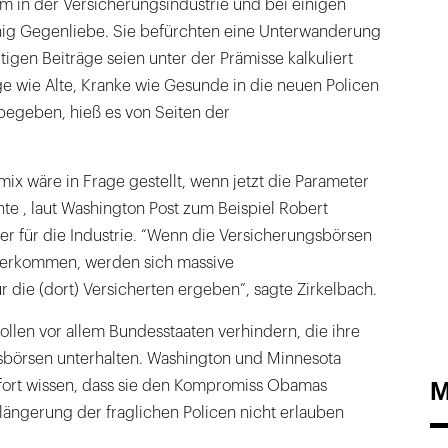
m in der Versicherungsindustrie und bei einigen
ig Gegenliebe. Sie befürchten eine Unterwanderung
tigen Beiträge seien unter der Prämisse kalkuliert
e wie Alte, Kranke wie Gesunde in die neuen Policen
begeben, hieß es von Seiten der
ix wäre in Frage gestellt, wenn jetzt die Parameter
te , laut Washington Post zum Beispiel Robert
er für die Industrie. “Wenn die Versicherungsbörsen
 verkommen, werden sich massive
 die (dort) Versicherten ergeben”, sagte Zirkelbach.
ollen vor allem Bundesstaaten verhindern, die ihre
börsen unterhalten. Washington und Minnesota
M
ofort wissen, dass sie den Kompromiss Obamas
längerung der fraglichen Policen nicht erlauben