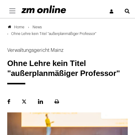
S
News
Home
Ohne Lehre kein Titel "außerplanmäßiger Professor"
Verwaltungsgericht Mainz
Ohne Lehre kein Titel
"außerplanmäßiger Professor"
Facebook
Plattform
LinekdIn
Seite
X
ausdrucken