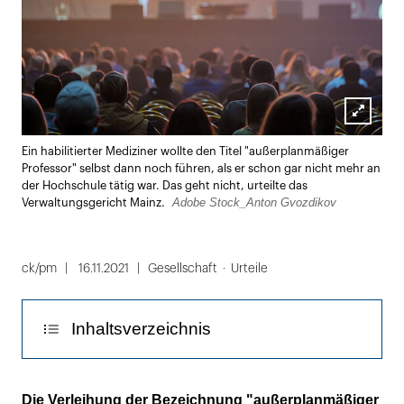
Lightbox
Ein habilitierter Mediziner wollte den Titel "außerplanmäßiger
öffnen
Professor" selbst dann noch führen, als er schon gar nicht mehr an
der Hochschule tätig war. Das geht nicht, urteilte das
Adobe Stock_Anton Gvozdikov
Verwaltungsgericht Mainz.
ck/pm
16.11.2021
Gesellschaft
Urteile
Inhaltsverzeichnis
Ehrentitel zeigt Verbundenheit mit der
Die Verleihung der Bezeichnung "außerplanmäßiger