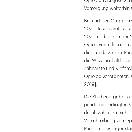
Opioiden ausgesetzt s
Versorgung weiterhin s
Bei anderen Gruppen v
2020. Insgesamt, so s
2020 und Dezember 20
Opioidverordnungen au
die Trends vor der Pa
die Wissenschaftler a
Zahnärzte und Kieferc
Opioide verordneten, w
2019].
Die Studienergebnisse
pandemiebedingten Ve
durch Zahnärzte sehr u
Verschreibung von Op
Pandemie weniger star