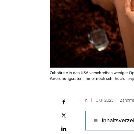
Zahnärzte in den USA verschreiben weniger Opio
eng
Verordnungsraten immer noch sehr hoch.
nl
07.11.2023
Zahnme
Facebook
Plattform
Inhaltsverze
X
LinekdIn