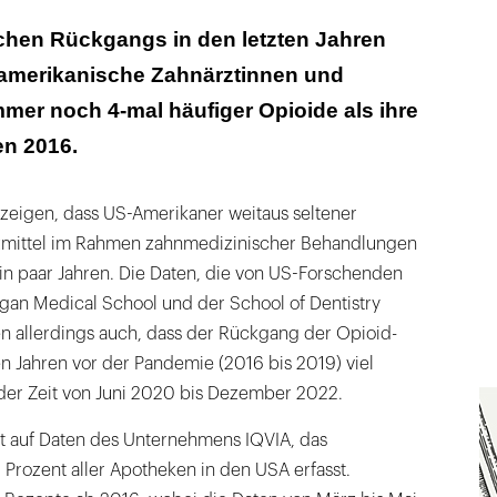
erordneten Rezepte sank von 2016 bis Ende 2022
ichen Rückgangs in den letzten Jahren
aber ...
amerikanische Zahnärztinnen und
n bekamen nach Zahnbehandlungen mehr Opioide
mer noch 4-mal häufiger Opioide als ihre
en 2016.
 zeigen, dass US-Amerikaner weitaus seltener
zmittel im Rahmen zahnmedizinischer Behandlungen
ein paar Jahren. Die Daten, die von US-Forschenden
igan Medical School und der School of Dentistry
 allerdings auch, dass der Rückgang der Opioid-
n Jahren vor der Pandemie (2016 bis 2019) viel
in der Zeit von Juni 2020 bis Dezember 2022.
rt auf Daten des Unternehmens IQVIA, das
Prozent aller Apotheken in den USA erfasst.