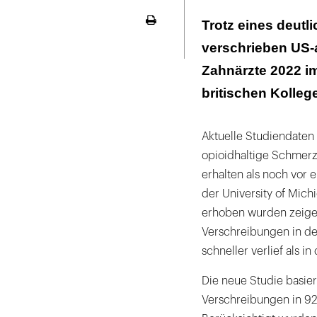
Die Zahl der v
Trotz eines deutl
Seite
um 45 Prozent, 
ausdrucken
verschrieben US-
Arme Patiente
Zahnärzte 2022 im
britischen Kolleg
Aktuelle Studiendaten
opioidhaltige Schmer
erhalten als noch vor 
der University of Mich
erhoben wurden zeigen
Verschreibungen in de
schneller verlief als 
Die neue Studie basie
Verschreibungen in 92 