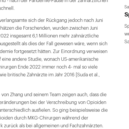
ind - nach der Pandemie-Pause in der zahnärztlichen
Sa
chnell.
S
erlangsamte sich der Rückgang jedoch nach Juni
Sp
chätzen die Forschenden, wurden zwischen Juni
we
22 insgesamt 6,1 Millionen mehr zahnärztliche
S
sgestellt als dies der Fall gewesen wäre, wenn sich
ndemie fortgesetzt hätten. Zur Einordnung verweisen
uf eine andere Studie, wonach US-amerikanische
hirurgen Ende 2022 immer noch 4- mal so viele
ie britische Zahnärzte im Jahr 2016 [Suda et al.,
 von Zhang und seinem Team zeigen auch, dass die
ränderungen bei der Verschreibung von Opioiden
nterschiedlich ausfielen. So ging beispielsweise die
ioiden durch MKG-Chirurgen während der
k zurück als bei allgemeinen und Fachzahnärzten.