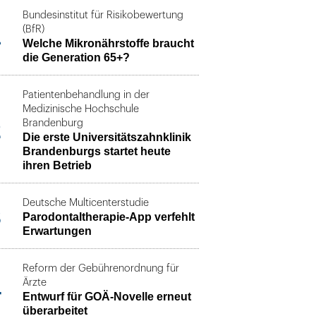
Bundesinstitut für Risikobewertung
1
(BfR)
Welche Mikronährstoffe braucht
die Generation 65+?
Patientenbehandlung in der
Medizinische Hochschule
2
Brandenburg
Die erste Universitätszahnklinik
Brandenburgs startet heute
ihren Betrieb
Deutsche Multicenterstudie
3
Parodontaltherapie-App verfehlt
Erwartungen
Reform der Gebührenordnung für
4
Ärzte
Entwurf für GOÄ-Novelle erneut
überarbeitet