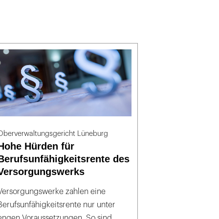
Oberverwaltungsgericht Lüneburg
Hohe Hürden für
Berufsunfähigkeitsrente des
Versorgungswerks
Versorgungswerke zahlen eine
Berufsunfähigkeitsrente nur unter
engen Voraussetzungen. So sind