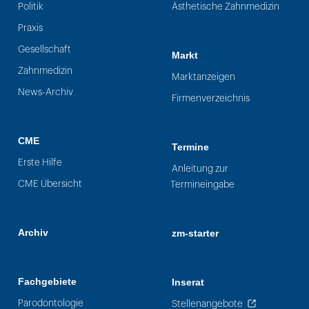
Politik
Ästhetische Zahnmedizin
Praxis
Gesellschaft
Markt
Zahnmedizin
Marktanzeigen
News-Archiv
Firmenverzeichnis
CME
Termine
Erste Hilfe
Anleitung zur
CME Übersicht
Termineingabe
Archiv
zm-starter
Fachgebiete
Inserat
Parodontologie
Stellenangebote