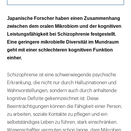
Zusammenhang zwischen der Diversität der
Japanische Forscher haben einen Zusammenhang
oralen Mikrobiota und der kognitiven
zwischen dem oralen Mikrobiom und der kognitiven
Leistungsfähigkeit
Leistungsfähigkeit bei Schizophrenie festgestellt.
Eine geringere mikrobielle Diversität im Mundraum
Die Assoziationsmuster bieten überprüfbare
geht mit einer schlechteren kognitiven Funktion
Hypothesen für künftige Studien
einher.
Schizophrenie ist eine schwerwiegende psychische
Erkrankung, die nicht nur durch Halluzinationen und
Wahnvorstellungen, sondern auch durch anhaltende
kognitive Defizite gekennzeichnet ist. Diese
Beeinträchtigungen können die Fähigkeit einer Person,
zu arbeiten, soziale Kontakte zu pflegen und ein
selbstständiges Leben zu führen, stark einschränken.
Wissenschaftler vermuten schon lange, dass Mikroben