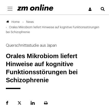
S
News
Home
Orales Mikrobiom liefert Hinweise auf kognitive Funktionsstörungen
bei Schizophrenie
Querschnittsstudie aus Japan
Orales Mikrobiom liefert
Hinweise auf kognitive
Funktionsstörungen bei
Schizophrenie
Facebook
Plattform
LinekdIn
Seite
X
ausdrucken