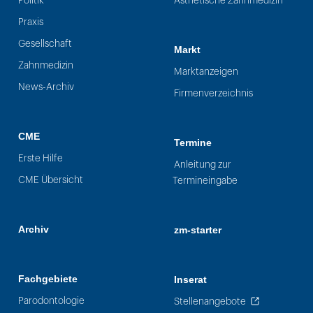
Politik
Ästhetische Zahnmedizin
Praxis
Gesellschaft
Markt
Zahnmedizin
Marktanzeigen
News-Archiv
Firmenverzeichnis
CME
Termine
Erste Hilfe
Anleitung zur
CME Übersicht
Termineingabe
Archiv
zm-starter
Fachgebiete
Inserat
Parodontologie
Stellenangebote