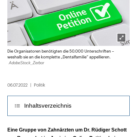
Lightbox
Die Organisatoren benötigten die 50.000 Unterschriften –
öffnen
weshalb sie an die komplette „Dentalfamilie” appellieren.
AdobeStock_Zerbor
06.07.2022
Politik
Inhaltsverzeichnis
Organisatoren warnen vor den Folgen für die
Eine Gruppe von Zahnärzten um Dr. Rüdiger Schott
Versorgung