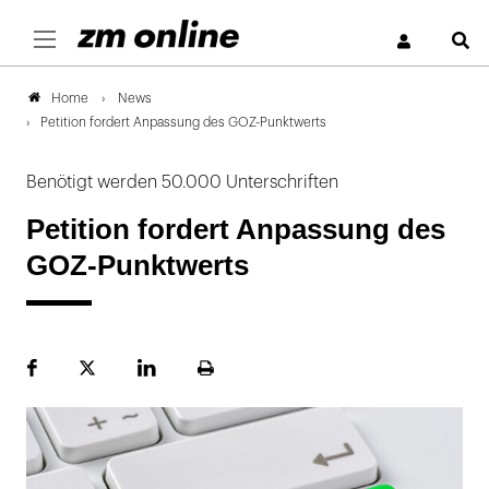
S
News
Home
Petition fordert Anpassung des GOZ-Punktwerts
Benötigt werden 50.000 Unterschriften
Petition fordert Anpassung des
GOZ-Punktwerts
Facebook
Plattform
LinekdIn
Seite
X
ausdrucken