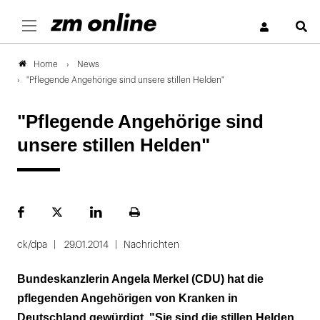
S
News
Home
"Pflegende Angehörige sind unsere stillen Helden"
"Pflegende Angehörige sind
unsere stillen Helden"
Facebook
Plattform
LinekdIn
Seite
X
ausdrucken
ck/dpa
29.01.2014
Nachrichten
Bundeskanzlerin Angela Merkel (CDU) hat die
pflegenden Angehörigen von Kranken in
Deutschland gewürdigt. "Sie sind die stillen Helden