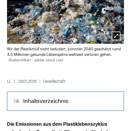
Lightbox
Wir der Plastikmüll nicht reduziert, könnten 2040 geschätzt rund
öffnen
4,5 Millionen gesunde Lebensjahre weltweit verloren gehen.
IbrahimAlkan - adobe.stock.com
LL
29.01.2026
Gesellschaft
Inhaltsverzeichnis
Bereits 2016: 2,1 Millionen verlorene gesunde
Die Emissionen aus dem Plastiklebenszyklus
Lebensjahre