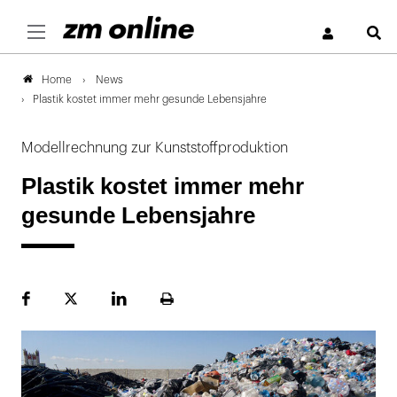
S
News
Home
Plastik kostet immer mehr gesunde Lebensjahre
Modellrechnung zur Kunststoffproduktion
Plastik kostet immer mehr
gesunde Lebensjahre
Facebook
Plattform
LinekdIn
Seite
X
ausdrucken