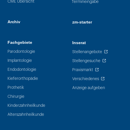
CME Übersicht
Termineingabe
Archiv
zm-starter
Fachgebiete
Inserat
Parodontologie
Stellenangebote
Implantologie
Stellengesuche
Endodontologie
Praxismarkt
Kieferorthopädie
Verschiedenes
Prothetik
Anzeige aufgeben
Chirurgie
Kinderzahnheilkunde
Alterszahnheilkunde