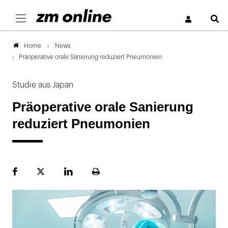
S
News
Home
Präoperative orale Sanierung reduziert Pneumonien
Studie aus Japan
Präoperative orale Sanierung
reduziert Pneumonien
Facebook
Plattform
LinekdIn
Seite
X
ausdrucken