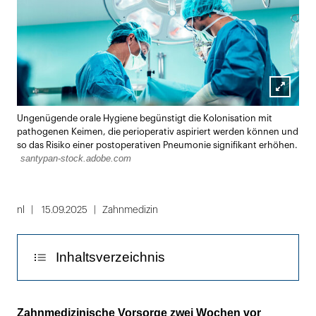
Lightbox
Ungenügende orale Hygiene begünstigt die Kolonisation mit
öffnen
pathogenen Keimen, die perioperativ aspiriert werden können und
so das Risiko einer postoperativen Pneumonie signifikant erhöhen.
santypan-stock.adobe.com
nl
15.09.2025
Zahnmedizin
Inhaltsverzeichnis
2,65 Tage kürzere Liegedauer
Zahnmedizinische Vorsorge zwei Wochen vor