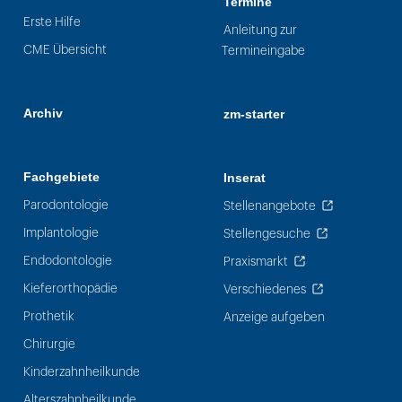
Termine
Erste Hilfe
Anleitung zur
CME Übersicht
Termineingabe
Archiv
zm-starter
Fachgebiete
Inserat
Parodontologie
Stellenangebote
Implantologie
Stellengesuche
Endodontologie
Praxismarkt
Kieferorthopädie
Verschiedenes
Prothetik
Anzeige aufgeben
Chirurgie
Kinderzahnheilkunde
Alterszahnheilkunde