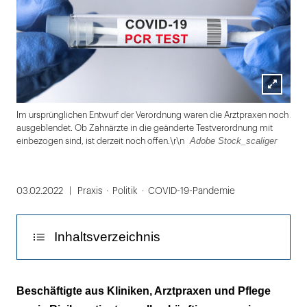
Lightbox
Ado
Im ursprünglichen Entwurf der Verordnung waren die Arztpraxen noch
öffnen
ausgeblendet. Ob Zahnärzte in die geänderte Testverordnung mit
Adobe Stock_scaliger
einbezogen sind, ist derzeit noch offen.\r\n
Folie
1
03.02.2022
Praxis
Politik
COVID-19-Pandemie
von
2
Inhaltsverzeichnis
Personen mit Risikowarnung in App sollen
Beschäftigte aus Kliniken, Arztpraxen und Pflege
keinen Anspruch mehr auf PCR-Test haben