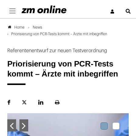
S
News
Home
Priorisierung von PCR-Tests kommt – Ärzte mit inbegriffen
Referentenentwurf zur neuen Testverordnung
Priorisierung von PCR-Tests
kommt – Ärzte mit inbegriffen
Facebook
Plattform
LinekdIn
Seite
X
ausdrucken