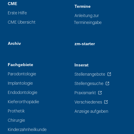
CME
Termine
Erste Hilfe
Anleitung zur
CME Übersicht
Termineingabe
Archiv
zm-starter
Fachgebiete
Inserat
Parodontologie
Stellenangebote
Implantologie
Stellengesuche
Endodontologie
Praxismarkt
Kieferorthopädie
Verschiedenes
Prothetik
Anzeige aufgeben
Chirurgie
Kinderzahnheilkunde