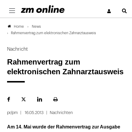
S
News
Home
Rahmenvertrag zum elektronischen Zahnarztausweis
Nachricht
Rahmenvertrag zum
elektronischen Zahnarztausweis
Facebook
Plattform
LinekdIn
Seite
X
ausdrucken
pr/pm
16.05.2013
Nachrichten
Am 14. Mai wurde der Rahmenvertrag zur Ausgabe