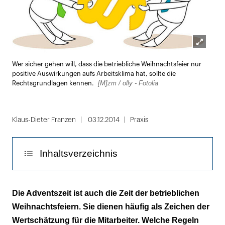
Lightbox
Wer sicher gehen will, dass die betriebliche Weihnachtsfeier nur
öffnen
positive Auswirkungen aufs Arbeitsklima hat, sollte die
[M]zm / olly - Fotolia
Rechtsgrundlagen kennen.
Klaus-Dieter Franzen
03.12.2014
Praxis
Inhaltsverzeichnis
Vorsicht Diskriminierung: der Ausschluss von
Die Adventszeit ist auch die Zeit der betrieblichen
der Weihnachtsfeier
Weihnachtsfeiern. Sie dienen häufig als Zeichen der
Wertschätzung für die Mitarbeiter. Welche Regeln
Beim Glühwein trinken Geld verdienen