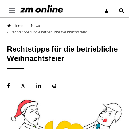
S
News
Home
Rechtstipps für die betriebliche Weihnachtsfeier
Rechtstipps für die betriebliche
Weihnachtsfeier
Facebook
Plattform
LinekdIn
Seite
X
ausdrucken