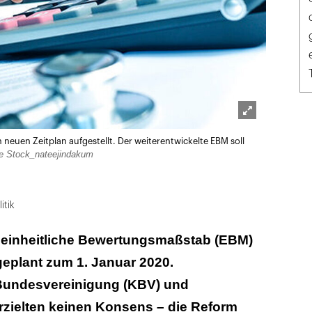
Lightbox
euen Zeitplan aufgestellt. Der weiter­entwickelte EBM soll
öffnen
e Stock_nateejindakum
itik
e einheitliche Bewertungsmaßstab (EBM)
eplant zum 1. Januar 2020.
Bundesvereinigung (KBV) und
zielten keinen Konsens – die Reform