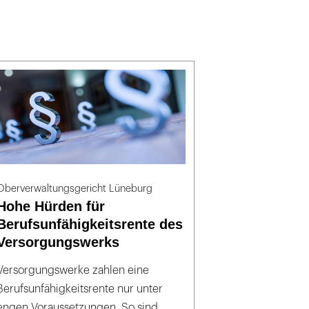
Oberverwaltungsgericht Lüneburg
Hohe Hürden für
Berufsunfähigkeitsrente des
Versorgungswerks
Versorgungswerke zahlen eine
Berufsunfähigkeitsrente nur unter
engen Voraussetzungen. So sind