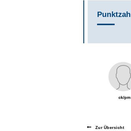
Punktzah
ck/pm
Zur Übersicht