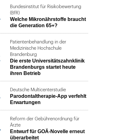
Bundesinstitut für Risikobewertung
1
(BfR)
Welche Mikronährstoffe braucht
die Generation 65+?
Patientenbehandlung in der
Medizinische Hochschule
2
Brandenburg
Die erste Universitätszahnklinik
Brandenburgs startet heute
ihren Betrieb
Deutsche Multicenterstudie
3
Parodontaltherapie-App verfehlt
Erwartungen
Reform der Gebührenordnung für
4
Ärzte
Entwurf für GOÄ-Novelle erneut
überarbeitet