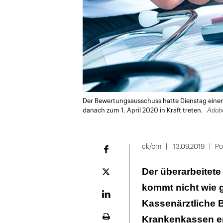
Der Bewertungsausschuss hatte Dienstag einen n
Adob
danach zum 1. April 2020 in Kraft treten.
ck/pm
13.09.2019
Pol
Facebook
Der überarbeitet
Plattform
X
kommt nicht wie g
LinekdIn
Kassenärztliche 
Krankenkassen er