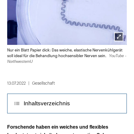
Lightbox
Nur ein Blatt Papier dick: Das weiche, elastische Nervenkühlgerät
öffnen
YouTube -
soll ideal für die Behandlung hochsensibler Nerven sein.
NorthwesternU
13.07.2022
Gesellschaft
Inhaltsverzeichnis
Gerät nutzt das Prinzip der
Forschende haben ein weiches und flexibles
Verdunstungskälte