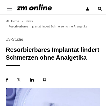
S
News
Home
Resorbierbares Implantat lindert Schmerzen ohne Analgetika
US-Studie
Resorbierbares Implantat lindert
Schmerzen ohne Analgetika
Facebook
Plattform
LinekdIn
Seite
X
ausdrucken