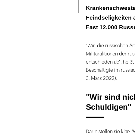
Seite
ausdrucken
Krankenschwestern
"Das Herz eines
Feindseligkeiten 
Fast 12.000 Russe
"Wir, die russischen Ä
Militäraktionen der ru
entschieden ab", heißt
Beschäftigte im russi
3. März 2022).
"Wir sind nic
Schuldigen"
Darin stellen sie klar: