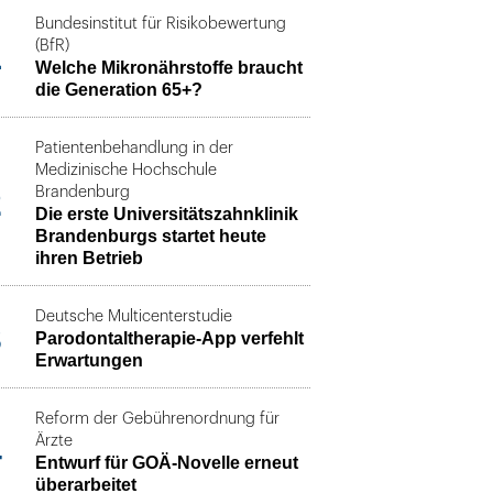
Bundesinstitut für Risikobewertung
1
(BfR)
Welche Mikronährstoffe braucht
die Generation 65+?
Patientenbehandlung in der
Medizinische Hochschule
2
Brandenburg
Die erste Universitätszahnklinik
Brandenburgs startet heute
ihren Betrieb
Deutsche Multicenterstudie
3
Parodontaltherapie-App verfehlt
Erwartungen
Reform der Gebührenordnung für
4
Ärzte
Entwurf für GOÄ-Novelle erneut
überarbeitet