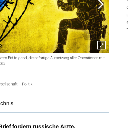
Lightbox
AdobeStock_
ihrem Eid folgend, die sofortige Aussetzung aller Operationen mit
öffnen
chx
sellschaft
Politik
ichnis
t auf der Suche nach Schuldigen"
Brief fordern russische Ärzte,