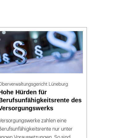
Oberverwaltungsgericht Lüneburg
Hohe Hürden für
Berufsunfähigkeitsrente des
Versorgungswerks
Versorgungswerke zahlen eine
Berufsunfähigkeitsrente nur unter
engen Voraussetzungen. So sind