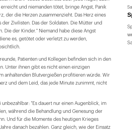
t erreicht und niemanden tötet, bringe Angst, Panik
Sa
S
z, der die Herzen zusammenzieht. Das Herz eines
s der Zivilisten. Das der Soldaten. Die Mütter und
Sp
n. Die der Kinder." Niemand habe diese Angst
we
iene es, getötet oder verletzt zu werden,
S
sichtlich.
reunde, Patienten und Kollegen befinden sich in den
. Unter ihnen gibt es nicht einen einzigen
 anhaltenden Blutvergießen profitieren würde. Wir
rz und dem Leid, das jede Minute zunimmt, nicht
 unbezahlbar: "Es dauert nur einen Augenblick, im
den, während die Behandlung und Genesung der
nn. Und für die Momente des heutigen Krieges
Jahre danach bezahlen. Ganz gleich, wie der Einsatz