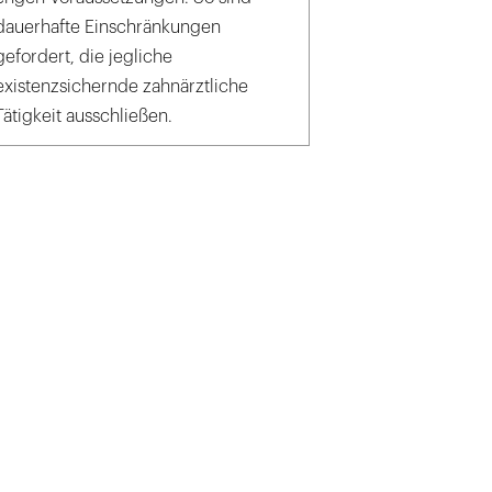
dauerhafte Einschränkungen
gefordert, die jegliche
existenzsichernde zahnärztliche
Tätigkeit ausschließen.
wolcan / 2018 Dimitri Schulz - Der Familienzahnarzt, Stuttgart - Feuerbach