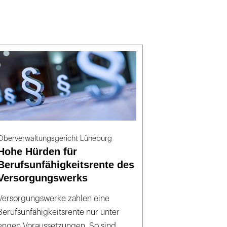
Oberverwaltungsgericht Lüneburg
Hohe Hürden für
Berufsunfähigkeitsrente des
Versorgungswerks
Versorgungswerke zahlen eine
Berufsunfähigkeitsrente nur unter
engen Voraussetzungen. So sind