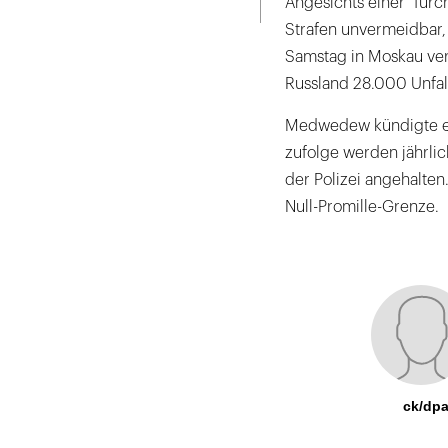
Angesichts einer "furc
Strafen unvermeidbar,
Samstag in Moskau verö
Russland 28.000 Unfal
Medwedew kündigte ein
zufolge werden jährlic
der Polizei angehalten
Null-Promille-Grenze.
ck/dp