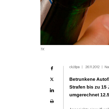
TK
ck/dpa
26.11.2012
Na
Facebook
Betrunkene Autof
Plattform
X
Strafen bis zu 15
LinekdIn
umgerechnet 12.5
Seite
ausdrucken