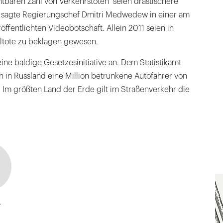
htbaren Zahl von Verkehrstoten" seien drastischere
 sagte Regierungschef Dmitri Medwedew in einer am
ffentlichten Videobotschaft. Allein 2011 seien in
ltote zu beklagen gewesen.
e baldige Gesetzesinitiative an. Dem Statistikamt
h in Russland eine Million betrunkene Autofahrer von
. Im größten Land der Erde gilt im Straßenverkehr die
a