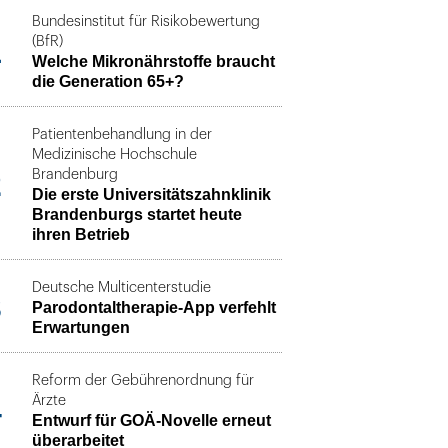
Bundesinstitut für Risikobewertung
1
(BfR)
Welche Mikronährstoffe braucht
die Generation 65+?
Patientenbehandlung in der
Medizinische Hochschule
2
Brandenburg
Die erste Universitätszahnklinik
Brandenburgs startet heute
ihren Betrieb
Deutsche Multicenterstudie
3
Parodontaltherapie-App verfehlt
Erwartungen
Reform der Gebührenordnung für
4
Ärzte
Entwurf für GOÄ-Novelle erneut
überarbeitet