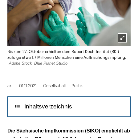
Lightbox
Bis zum 27. Oktober erhielten dem Robert Koch-Institut (RKI)
öffnen
zufolge etwa 1,7 Millionen Menschen eine Auffrischungsimpfung.
Adobe Stock_Blue Planet Studio
ak
01.11.2021
Gesellschaft
Politik
Inhaltsverzeichnis
In Thüringen und Sachsen sind Booster für
Die Sächsische Impfkommission (SIKO) empfiehlt ab
alle möglich