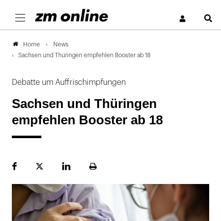
S
News
Home
Sachsen und Thüringen empfehlen Booster ab 18
Debatte um Auffrischimpfungen
Sachsen und Thüringen
empfehlen Booster ab 18
Facebook
Plattform
LinekdIn
Seite
X
ausdrucken