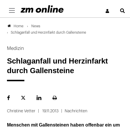
S
News
Home
Schlaganfall und Herzinfarkt durch Gallensteine
Medizin
Schlaganfall und Herzinfarkt
durch Gallensteine
Facebook
Plattform
LinekdIn
Seite
X
ausdrucken
Christine Vetter
19.11.2013
Nachrichten
Menschen mit Gallensteinen haben offenbar ein um