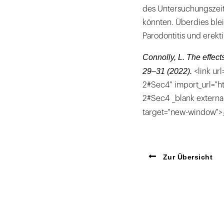
des Untersuchungszeit
könnten. Überdies bl
Parodontitis und erekti
Connolly, L. The effect
29–31 (2022).
<link ur
2#Sec4" import_url="h
2#Sec4 _blank external
target="new-window">
Zur Übersicht