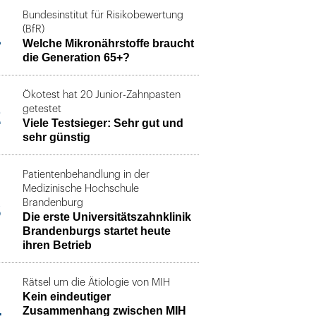
Bundesinstitut für Risikobewertung
1
(BfR)
Welche Mikronährstoffe braucht
die Generation 65+?
Ökotest hat 20 Junior-Zahnpasten
2
getestet
Viele Testsieger: Sehr gut und
sehr günstig
Patientenbehandlung in der
Medizinische Hochschule
3
Brandenburg
Die erste Universitätszahnklinik
Brandenburgs startet heute
ihren Betrieb
Rätsel um die Ätiologie von MIH
Kein eindeutiger
4
Zusammenhang zwischen MIH