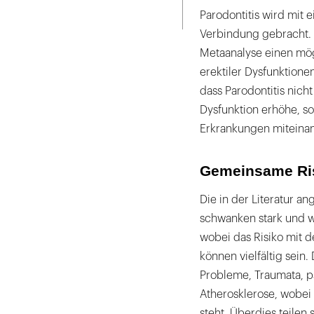
Seite
ausdrucken
Parodontitis wird mit 
Verbindung gebracht. E
Metaanalyse einen mö
erektiler Dysfunktion
dass Parodontitis nicht
Dysfunktion erhöhe, s
Erkrankungen miteinan
Gemeinsame Ris
Die in der Literatur a
schwanken stark und 
wobei das Risiko mit de
können vielfältig sein
Probleme, Traumata, p
Atherosklerose, wobei
steht. Überdies teilen