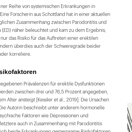
einer Reihe von systemischen Erkrankungen in
ine Forscherin aus Schottland hat in einer aktuellen
glichen Zusammenhang zwischen Parodontitis und
en (ED) näher beleuchtet und kam zu dem Ergebnis,
 nur das Risiko für das Auftreten einer erektilen
ondern überdies auch der Schweregrade beider
der korreliere.
ikofaktoren
ngegebenen Prävalenzen für erektile Dysfunktionen
werden zwischen drei und 76,5 Prozent angegeben,
m Alter ansteigt [Kessler et al., 2019]. Die Ursachen
. Die Autorin beschreibt unter anderem hormonelle
sychische Faktoren wie Depressionen und
 letztere auch in Zusammenhang mit Parodontitis
 sich beide Erkrankungen gemeinsame Risikofaktoren,