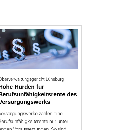
Oberverwaltungsgericht Lüneburg
Hohe Hürden für
Berufsunfähigkeitsrente des
Versorgungswerks
Versorgungswerke zahlen eine
Berufsunfähigkeitsrente nur unter
engen Voraussetzungen. So sind