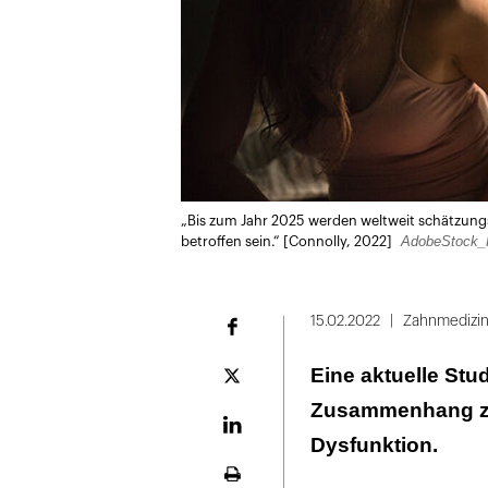
„Bis zum Jahr 2025 werden weltweit schätzungs
AdobeStock_H
betroffen sein.“ [Connolly, 2022]
15.02.2022
Zahnmedizi
Facebook
Eine aktuelle Stu
Plattform
X
Zusammenhang zwi
LinekdIn
Dysfunktion.