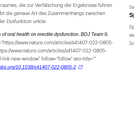
raumes, die zur Verfälschung der Ergebnisse führen
Sa
eibt die genaue Art des Zusammenhangs zwischen
S
ler Dysfunktion unklar.
Sp
s of oral health on erectile dysfunction. BDJ Team 9,
we
l="https://www.nature.com/articles/s41407-022-0805-
S
ttps://www.nature.com/articles/s41407-022-0805-
-link-new-window" follow="follow" seo-title=""
doi.org/10.1038/s41407-022-0805-2