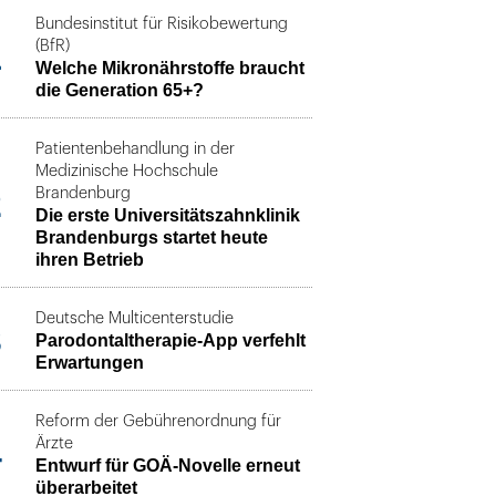
Bundesinstitut für Risikobewertung
1
(BfR)
Welche Mikronährstoffe braucht
die Generation 65+?
Patientenbehandlung in der
Medizinische Hochschule
2
Brandenburg
Die erste Universitätszahnklinik
Brandenburgs startet heute
ihren Betrieb
Deutsche Multicenterstudie
3
Parodontaltherapie-App verfehlt
Erwartungen
Reform der Gebührenordnung für
4
Ärzte
Entwurf für GOÄ-Novelle erneut
überarbeitet