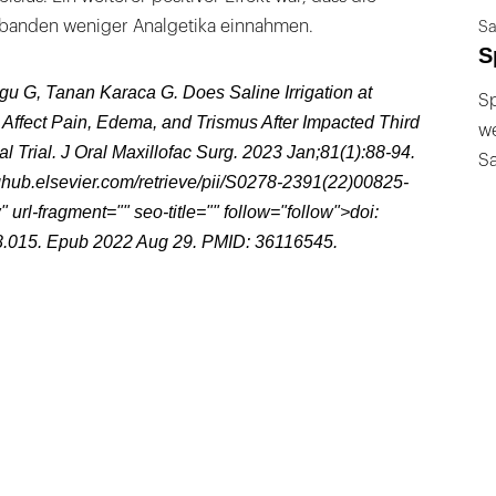
banden weniger Analgetika einnahmen.
Sa
S
u G, Tanan Karaca G. Does Saline Irrigation at
Sp
 Affect Pain, Edema, and Trismus After Impacted Third
we
al Trial. J Oral Maxillofac Surg. 2023 Jan;81(1):88-94.
S
inghub.elsevier.com/retrieve/pii/S0278-2391(22)00825-
url-fragment="" seo-title="" follow="follow">
doi:
8.015.
Epub 2022 Aug 29. PMID: 36116545.