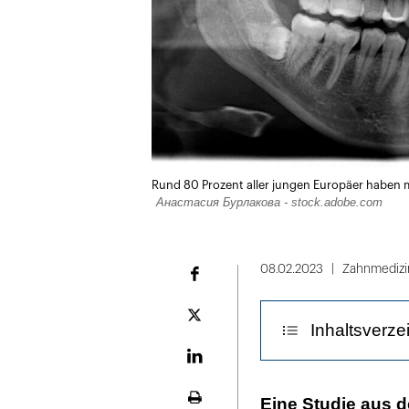
Rund 80 Prozent aller jungen Europäer haben m
Анастасия Бурлакова - stock.adobe.com
08.02.2023
Zahnmedizi
Facebook
Plattform
Inhaltsverze
X
LinekdIn
Je kälter, dest
Eine Studie aus d