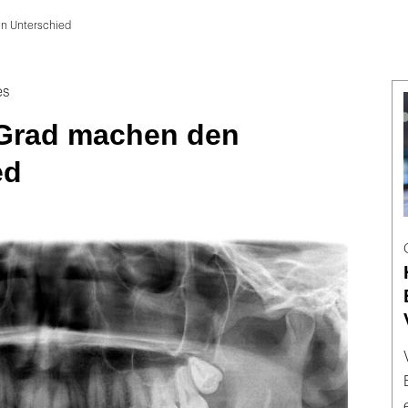
n Unterschied
es
Grad machen den
ed