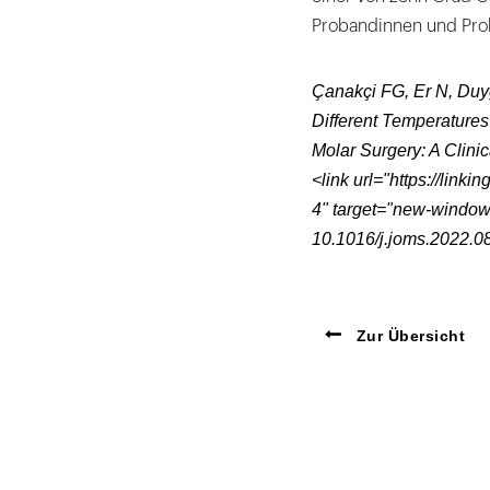
Probandinnen und Pro
Çanakçi FG, Er N, Duyg
Different Temperatures
Molar Surgery: A Clinic
<link url="https://link
4" target="new-window" 
10.1016/j.joms.2022.0
Zur Übersicht