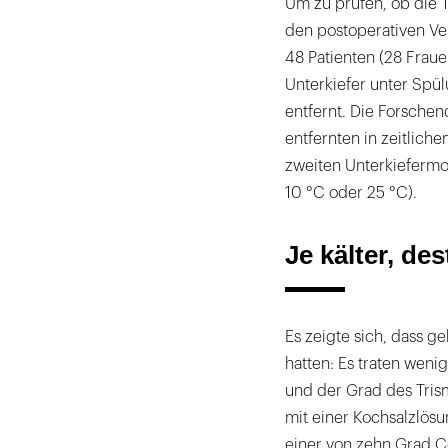
Um zu prüfen, ob die T
den postoperativen Ve
48 Patienten (28 Frau
Unterkiefer unter Spül
entfernt. Die Forsche
entfernten in zeitlic
zweiten Unterkiefermo
10 °C oder 25 °C).
Je kälter, de
Es zeigte sich, dass g
hatten: Es traten wen
und der Grad des Tris
mit einer Kochsalzlösu
einer von zehn Grad Cel