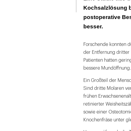
Seite
ausdrucken
Kochsalzlösung b
postoperative Bes
besser.
Forschende konnten du
der Entfernung dritte
Patienten hatten ger
bessere Mundöffnung.
Ein Großteil der Mens
Sind dritte Molaren ve
frühen Erwachsenenalte
retinierter Weisheitsz
sowie einer Osteotomi
Knochenfräse unter gl