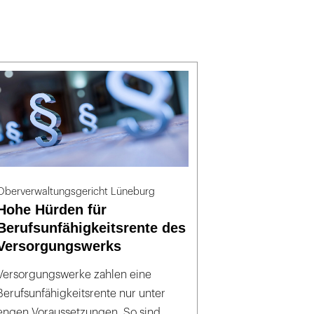
Oberverwaltungsgericht Lüneburg
Hohe Hürden für
Berufsunfähigkeitsrente des
Versorgungswerks
Versorgungswerke zahlen eine
Berufsunfähigkeitsrente nur unter
engen Voraussetzungen. So sind