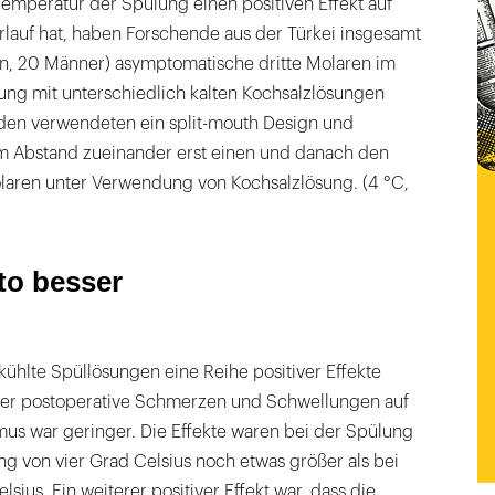
emperatur der Spülung einen positiven Effekt auf
rlauf hat, haben Forschende aus der Türkei insgesamt
en, 20 Männer) asymptomatische dritte Molaren im
ung mit unterschiedlich kalten Kochsalzlösungen
nden verwendeten ein split-mouth Design und
hem Abstand zueinander erst einen und danach den
laren unter Verwendung von Kochsalzlösung. (4 °C,
sto besser
ekühlte Spüllösungen eine Reihe positiver Effekte
iger postoperative Schmerzen und Schwellungen auf
mus war geringer. Die Effekte waren bei der Spülung
ng von vier Grad Celsius noch etwas größer als bei
sius. Ein weiterer positiver Effekt war, dass die