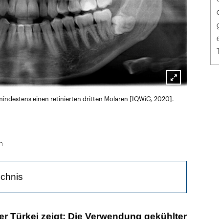
Lightbox
indestens einen retinierten dritten Molaren [IQWiG, 2020].
öffnen
n
ichnis
o besser
er Türkei zeigt: Die Verwendung gekühlter