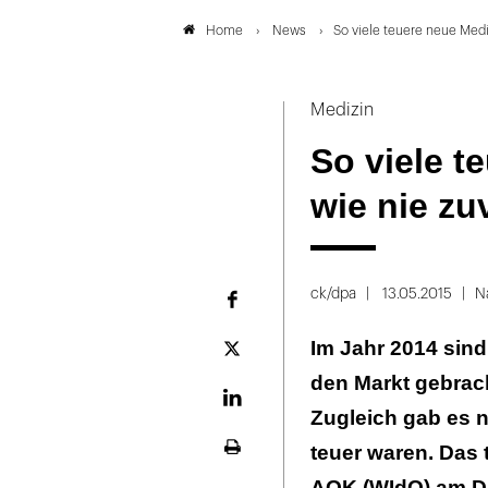
News
So viele teuere neue Med
Home
Medizin
So viele 
wie nie zu
ck/dpa
13.05.2015
N
Facebook
Im Jahr 2014 sind
Plattform
X
den Markt gebrach
LinekdIn
Zugleich gab es n
teuer waren. Das t
Seite
ausdrucken
AOK (WIdO) am Die