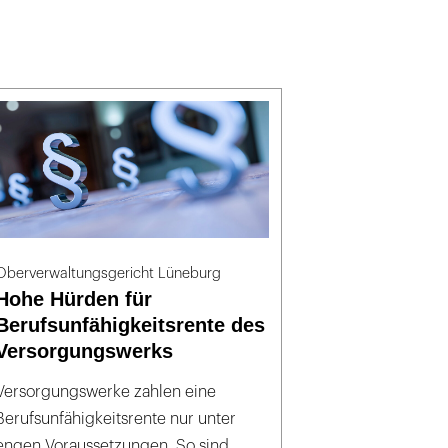
Oberverwaltungsgericht Lüneburg
Hohe Hürden für
Berufsunfähigkeitsrente des
Versorgungswerks
Versorgungswerke zahlen eine
Berufsunfähigkeitsrente nur unter
engen Voraussetzungen. So sind