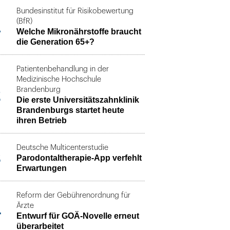
Bundesinstitut für Risikobewertung
1
(BfR)
Welche Mikronährstoffe braucht
die Generation 65+?
Patientenbehandlung in der
Medizinische Hochschule
2
Brandenburg
Die erste Universitätszahnklinik
Brandenburgs startet heute
ihren Betrieb
Deutsche Multicenterstudie
3
Parodontaltherapie-App verfehlt
Erwartungen
Reform der Gebührenordnung für
4
Ärzte
Entwurf für GOÄ-Novelle erneut
überarbeitet