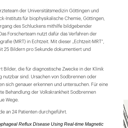
 Ärzteteam der Universitätsmedizin Göttingen und
k-Instituts für biophysikalische Chemie, Göttingen,
rgang des Schluckens mithilfe bildgebender
 Das Forscherteam nutzt dafür das Verfahren der
afie (MRT) in Echtzeit. Mit dieser „Echtzeit-MRT“,
it 25 Bildern pro Sekunde dokumentiert und
t Bilder, die für diagnostische Zwecke in der Klinik
g nutzbar sind. Ursachen von Sodbrennen oder
en sich genauer erkennen und untersuchen. Für eine
elte Behandlung der Volkskrankheit Sodbrennen
eue Wege.
e an 24 Patienten durchgeführt.
ophageal Reflux Disease Using Real-time Magnetic