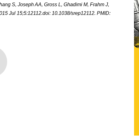
ang S, Joseph AA, Gross L, Ghadimi M, Frahm J,
15 Jul 15;5:12112.doi: 10.1038/srep12112. PMID: