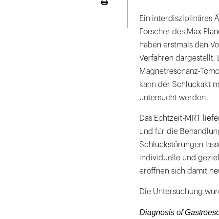
Seite
ausdrucken
Ein interdisziplinäres
Forscher des Max-Planc
haben erstmals den Vo
Verfahren dargestellt.
Magnetresonanz-Tomogr
kann der Schluckakt m
untersucht werden.
Das Echtzeit-MRT liefer
und für die Behandlun
Schluckstörungen lass
individuelle und gezi
eröffnen sich damit n
Die Untersuchung wurd
Diagnosis of Gastroes