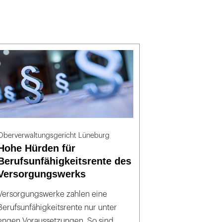
Oberverwaltungsgericht Lüneburg
Hohe Hürden für
Berufsunfähigkeitsrente des
Versorgungswerks
Versorgungswerke zahlen eine
Berufsunfähigkeitsrente nur unter
engen Voraussetzungen. So sind