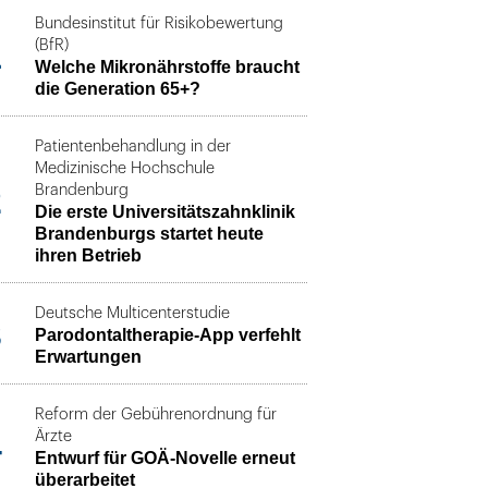
Bundesinstitut für Risikobewertung
1
(BfR)
Welche Mikronährstoffe braucht
die Generation 65+?
Patientenbehandlung in der
Medizinische Hochschule
2
Brandenburg
Die erste Universitätszahnklinik
Brandenburgs startet heute
ihren Betrieb
Deutsche Multicenterstudie
3
Parodontaltherapie-App verfehlt
Erwartungen
Reform der Gebührenordnung für
4
Ärzte
Entwurf für GOÄ-Novelle erneut
überarbeitet