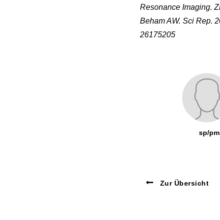
Resonance Imaging. Zh
Beham AW. Sci Rep. 20
26175205
sp/pm
Zur Übersicht