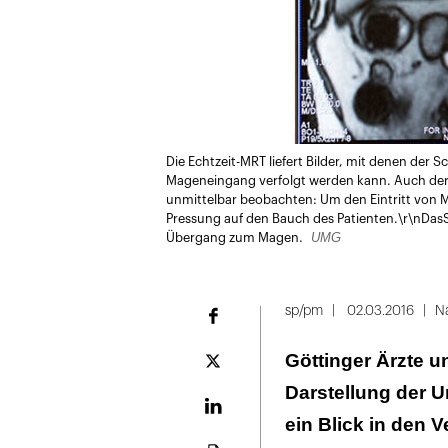
Die Echtzeit-MRT liefert Bilder, mit denen de
Mageneingang verfolgt werden kann. Auch der R
unmittelbar beobachten: Um den Eintritt von M
Pressung auf den Bauch des Patienten.\r\nDasS
UMG
Übergang zum Magen.
sp/pm
02.03.2016
N
Facebook
Göttinger Ärzte 
Plattform
X
Darstellung der 
LinekdIn
ein Blick in den 