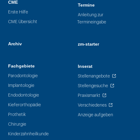
CME
Termine
Erste Hilfe
Anleitung zur
CME Übersicht
Termineingabe
Archiv
zm-starter
Fachgebiete
Inserat
Parodontologie
Stellenangebote
Implantologie
Stellengesuche
Endodontologie
Praxismarkt
Kieferorthopädie
Verschiedenes
Prothetik
Anzeige aufgeben
Chirurgie
Kinderzahnheilkunde