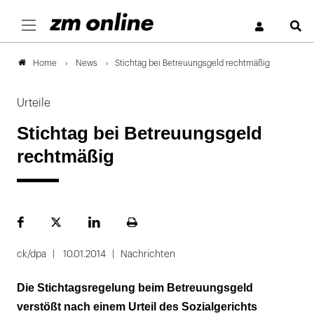
S
News
Stichtag bei Betreuungsgeld rechtmäßig
Home
Urteile
Stichtag bei Betreuungsgeld
rechtmäßig
Facebook
Plattform
LinekdIn
Seite
X
ausdrucken
ck/dpa
10.01.2014
Nachrichten
Die Stichtagsregelung beim Betreuungsgeld
verstößt nach einem Urteil des Sozialgerichts