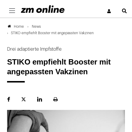
S
News
Home
STIKO empfiehlt Booster mit angepassten Vakzinen
Drei adaptierte Impfstoffe
STIKO empfiehlt Booster mit
angepassten Vakzinen
Facebook
Plattform
LinekdIn
Seite
X
ausdrucken