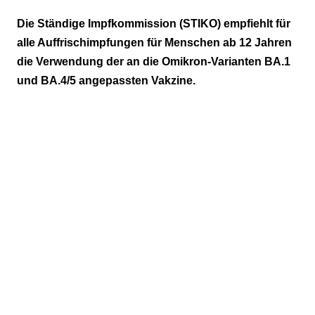
„Bisherige Impfstoffe können
Die Ständige Impfkommission (STIKO) empfiehlt für
weiterverwendet werden”
alle Auffrischimpfungen für Menschen ab 12 Jahren
die Verwendung der an die Omikron-Varianten BA.1
und BA.4/5 angepassten Vakzine.