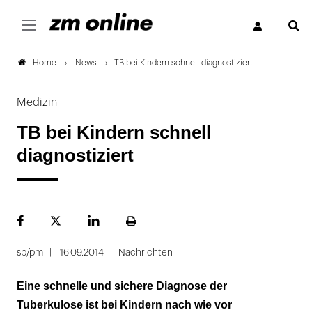
S
News
TB bei Kindern schnell diagnostiziert
Home
Medizin
TB bei Kindern schnell
diagnostiziert
Facebook
Plattform
LinekdIn
Seite
X
ausdrucken
sp/pm
16.09.2014
Nachrichten
Eine schnelle und sichere Diagnose der
Tuberkulose ist bei Kindern nach wie vor