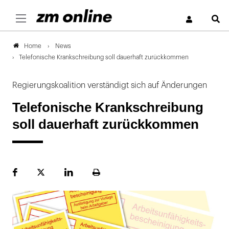
S
News
Home
Telefonische Krankschreibung soll dauerhaft zurückkommen
Regierungskoalition verständigt sich auf Änderungen
Telefonische Krankschreibung
soll dauerhaft zurückkommen
Facebook
Plattform
LinekdIn
Seite
X
ausdrucken