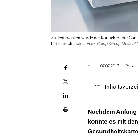
Zu Testzwecken wurde der Konnektor der Comp
Foto: CompuGroup Medical
hat er noch nicht.
nh
07.07.2017
Praxis
Facebook
Plattform
Inhaltsverze
X
LinekdIn
Zugelassene Ge
Nachdem Anfang Ju
Seite
ausdrucken
könnte es mit dem
Ruhe bewahren 
Gesundheitskarte 