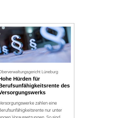
Oberverwaltungsgericht Lüneburg
Hohe Hürden für
Berufsunfähigkeitsrente des
Versorgungswerks
Versorgungswerke zahlen eine
Berufsunfähigkeitsrente nur unter
engen Voraussetzungen. So sind