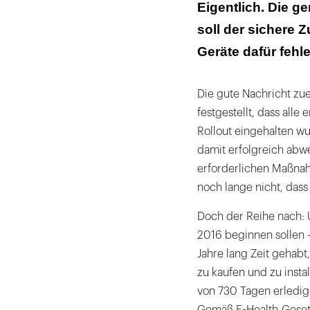
Eigentlich. Die ge
soll der sichere 
Geräte dafür fehl
Die gute Nachricht zuer
festgestellt, dass all
Rollout eingehalten w
damit erfolgreich abwe
erforderlichen Maßnah
noch lange nicht, dass 
Doch der Reihe nach: U
2016 beginnen sollen –
Jahre lang Zeit gehab
zu kaufen und zu instal
von 730 Tagen erledig
Gemäß E-Health-Gesetz