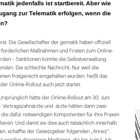
matik jedenfalls ist startbereit. Aber wie
Zugang zur Telematik erfolgen, wenn die
en?
st: Die Gesellschafter der gematik haben offiziell
e erforderlichen Maßnahmen und Fristen zum Online-
urden – Sanktionen konnte die Selbstverwaltung
nden. Die schlechte Nachricht: Nur weil die
men fristgerecht eingehalten wurden, heißt das
der Online-Rollout auch jetzt startet.
rsprünglich hätte der Online-Rollout am 30. Juni
 Vertragszahnärzte und -ärzte hätten dann zwei
t, die dafür notwendigen Komponenten für ihre Praxen
lieren. Und damit sie dies auch tatsächlich innerhalb
en, schaffte der Gesetzgeber folgenden „Anreiz“:
 werden diejenigen Mediziner, die bis zum 1. Juli