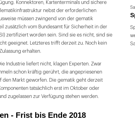
gung. Konnektoren, Kartenterminals und sichere
Sa
ematikinfrastruktur nebst der erforderlichen
S
ausweise müssen zwingend von der gematik
l zusätzlich vom Bundesamt für Sicherheit in der
Sp
) zertifiziert worden sein. Sind sie es nicht, sind sie
we
cht geeignet. Letzteres trifft derzeit zu. Noch kein
S
 Zulassung erhalten.
Die Industrie liefert nicht, klagen Experten. Zwar
eln schon kräftig gerührt, die angepriesenen
f den Markt geworfen. Die gematik geht derzeit
 Komponenten tatsächlich erst im Oktober oder
 und zugelassen zur Verfügung stehen werden.
n - Frist bis Ende 2018