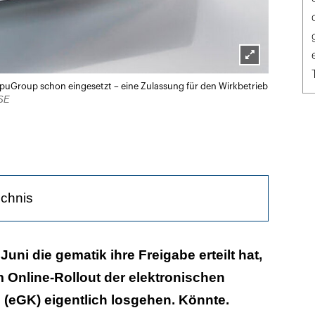
Lightbox
uGroup schon eingesetzt – eine Zulassung für den Wirkbetrieb
öffnen
 SE
ichnis
räte fehlen
ni die gematik ihre Freigabe erteilt hat,
 Online-Rollout der elektronischen
- Frist bis Ende 2018 verlängert
(eGK) eigentlich losgehen. Könnte.