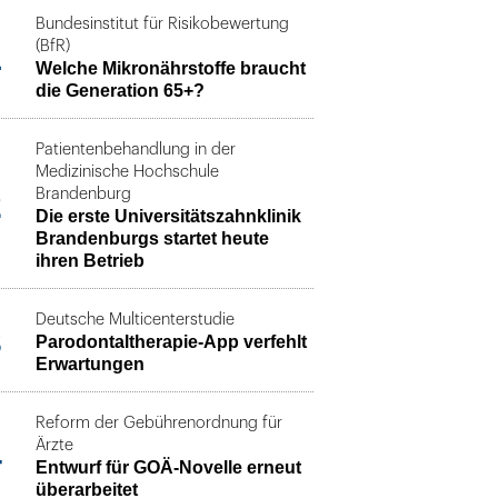
Bundesinstitut für Risikobewertung
1
(BfR)
Welche Mikronährstoffe braucht
die Generation 65+?
Patientenbehandlung in der
Medizinische Hochschule
2
Brandenburg
Die erste Universitätszahnklinik
Brandenburgs startet heute
ihren Betrieb
Deutsche Multicenterstudie
3
Parodontaltherapie-App verfehlt
Erwartungen
Reform der Gebührenordnung für
4
Ärzte
Entwurf für GOÄ-Novelle erneut
überarbeitet