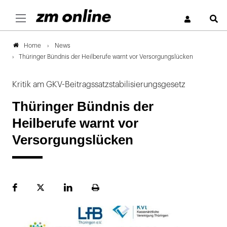
S
News
Home
Thüringer Bündnis der Heilberufe warnt vor Versorgungslücken
Kritik am GKV-Beitragssatzstabilisierungsgesetz
Thüringer Bündnis der
Heilberufe warnt vor
Versorgungslücken
Facebook
Plattform
LinekdIn
Seite
X
ausdrucken