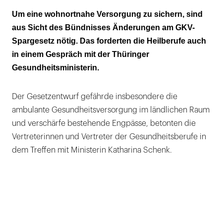
Landespolitik signalisiert Unterstützung für
Um eine wohnortnahe Versorgung zu sichern, sind
die Gesundheitsberufe
aus Sicht des Bündnisses Änderungen am GKV-
Spargesetz nötig. Das forderten die Heilberufe auch
Abschied vom 20-Minuten-Ziel der
in einem Gespräch mit der Thüringer
Landesregierung?
Gesundheitsministerin.
KFO-Versorgung von 11.300 Kindern und
Jugendlichen massiv bedroht
Der Gesetzentwurf gefährde insbesondere die
ambulante Gesundheitsversorgung im ländlichen Raum
KZV-Chef Karst: „Ethisch unverantwortliche
und verschärfe bestehende Engpässe, betonten die
Rationierung“
Vertreterinnen und Vertreter der Gesundheitsberufe in
dem Treffen mit Ministerin Katharina Schenk.