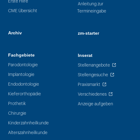
Erste Hilfe
Anleitung zur
CME Übersicht
Termineingabe
Archiv
zm-starter
Fachgebiete
Inserat
Parodontologie
Stellenangebote
Implantologie
Stellengesuche
Endodontologie
Praxismarkt
Kieferorthopädie
Verschiedenes
Prothetik
Anzeige aufgeben
Chirurgie
Kinderzahnheilkunde
Alterszahnheilkunde