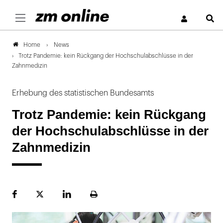
S
News
Home
Trotz Pandemie: kein Rückgang der Hochschulabschlüsse in der
Zahnmedizin
Erhebung des statistischen Bundesamts
Trotz Pandemie: kein Rückgang
der Hochschulabschlüsse in der
Zahnmedizin
Facebook
Plattform
LinekdIn
Seite
X
ausdrucken