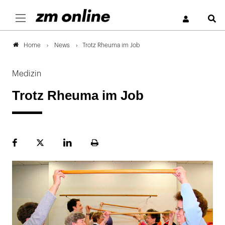
S
News
Trotz Rheuma im Job
Home
Medizin
Trotz Rheuma im Job
Facebook
Plattform
LinekdIn
Seite
X
ausdrucken