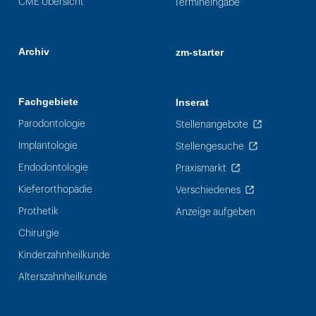
CME Übersicht
Termineingabe
Archiv
zm-starter
Fachgebiete
Inserat
Parodontologie
Stellenangebote
Implantologie
Stellengesuche
Endodontologie
Praxismarkt
Kieferorthopädie
Verschiedenes
Prothetik
Anzeige aufgeben
Chirurgie
Kinderzahnheilkunde
Alterszahnheilkunde