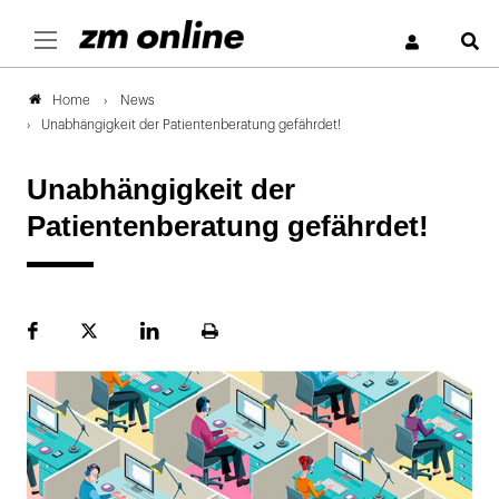
S
News
Home
Unabhängigkeit der Patientenberatung gefährdet!
Unabhängigkeit der
Patientenberatung gefährdet!
Facebook
Plattform
LinekdIn
Seite
X
ausdrucken