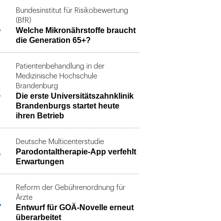
Bundesinstitut für Risikobewertung
1
(BfR)
Welche Mikronährstoffe braucht
die Generation 65+?
Patientenbehandlung in der
Medizinische Hochschule
2
Brandenburg
Die erste Universitätszahnklinik
Brandenburgs startet heute
ihren Betrieb
Deutsche Multicenterstudie
3
Parodontaltherapie-App verfehlt
Erwartungen
Reform der Gebührenordnung für
4
Ärzte
Entwurf für GOÄ-Novelle erneut
überarbeitet