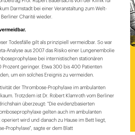
rtbeitrag Prof. Rupert Bauersachs von der Klinik für
kum Darmstadt bei einer Veranstaltung zum Welt-
Berliner Charité wieder.
 vermeidbar.
eser Todesfälle gilt als prinzipiell vermeidbar. So war
 Meta-Analyse aus 2007 das Risiko einer Lungenembolie
mboseprophylaxe bei internistischen stationären
 Prozent geringer. Etwa 300 bis 400 Patienten
en, um ein solches Ereignis zu vermeiden.
ektivität der Thrombose-Prophylaxe im ambulanten
kaum. Trotzdem ist Dr. Robert Klamroth vom Berliner
drichshain überzeugt: "Die evidenzbasierten
omboseprophylaxe gelten auch im ambulanten
operiert wird und danach zu Hause im Bett liegt,
e-Prophylaxe", sagte er dem Blatt