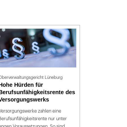
Oberverwaltungsgericht Lüneburg
Hohe Hürden für
Berufsunfähigkeitsrente des
Versorgungswerks
Versorgungswerke zahlen eine
Berufsunfähigkeitsrente nur unter
engen Voraussetzungen. So sind