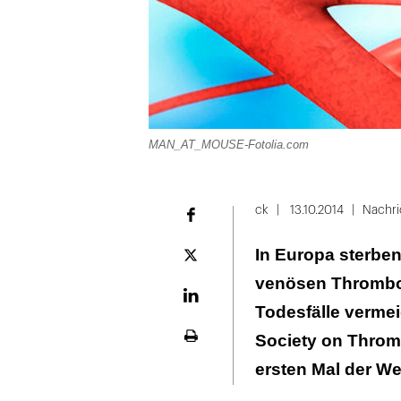
MAN_AT_MOUSE-Fotolia.com
ck
13.10.2014
Nachri
Facebook
In Europa sterben
Plattform
X
venösen Thromboe
LinekdIn
Todesfälle vermeid
Society on Throm
Seite
ausdrucken
ersten Mal der We