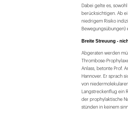
Dabei gelte es, sowohl 
berücksichtigen. Ab ei
niedrigem Risiko indi
Bewegungsübungen) ei
Breite Streuung - ni
Abgeraten werden müss
Thrombose-Prophylaxe 
Anlass, betonte Prof.
Hannover. Er sprach s
von niedermolekularen
Langstreckenflug ein R
der prophylaktische N
stünden in keinem sinn