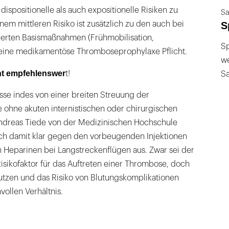
dispositionelle als auch expositionelle Risiken zu
Sa
S
nem mittleren Risiko ist zusätzlich zu den auch bei
zierten Basismaßnahmen (Frühmobilisation,
Sp
ne medikamentöse Thromboseprophylaxe Pflicht.
we
cht empfehlenswer
t!
S
e indes von einer breiten Streuung der
ohne akuten internistischen oder chirurgischen
 Andreas Tiede von der Medizinischen Hochschule
ich damit klar gegen den vorbeugenden Injektionen
 Heparinen bei Langstreckenflügen aus. Zwar sei der
isikofaktor für das Auftreten einer Thrombose, doch
utzen und das Risiko von Blutungskomplikationen
vollen Verhältnis.