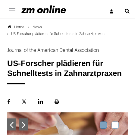
S
News
Home
US-Forscher plädieren für Schnelltests in Zahnarztpraxen
Journal of the American Dental Association
US-Forscher plädieren für
Schnelltests in Zahnarztpraxen
Facebook
Plattform
LinekdIn
Seite
X
ausdrucken