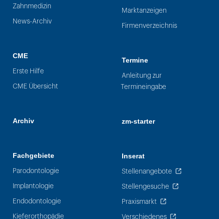
Zahnmedizin
Marktanzeigen
News-Archiv
Firmenverzeichnis
CME
Termine
Erste Hilfe
Anleitung zur
CME Übersicht
Termineingabe
Archiv
zm-starter
Fachgebiete
Inserat
Parodontologie
Stellenangebote
Implantologie
Stellengesuche
Endodontologie
Praxismarkt
Kieferorthopädie
Verschiedenes