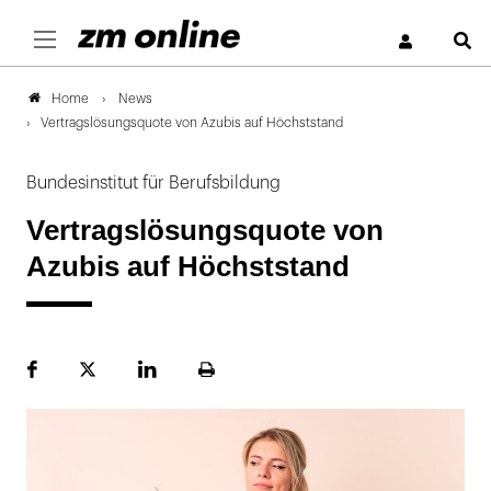
S
News
Home
Vertragslösungsquote von Azubis auf Höchststand
Bundesinstitut für Berufsbildung
Vertragslösungsquote von
Azubis auf Höchststand
Facebook
Plattform
LinekdIn
Seite
X
ausdrucken