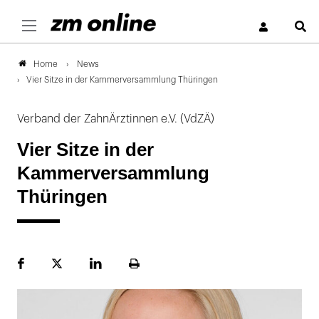
S
News
Home
Vier Sitze in der Kammerversammlung Thüringen
Verband der ZahnÄrztinnen e.V. (VdZÄ)
Vier Sitze in der
Kammerversammlung
Thüringen
Facebook
Plattform
LinekdIn
Seite
X
ausdrucken