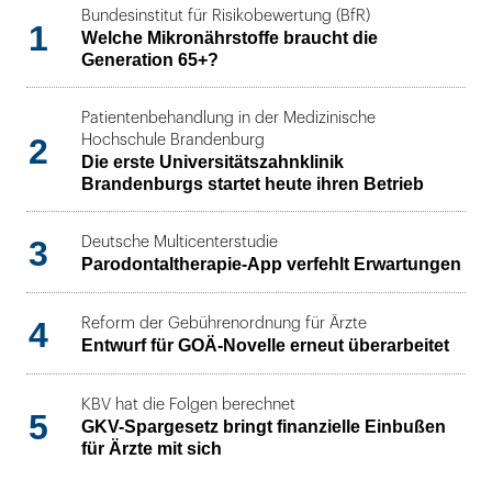
Bundesinstitut für Risikobewertung (BfR)
1
Welche Mikronährstoffe braucht die
Generation 65+?
Patientenbehandlung in der Medizinische
2
Hochschule Brandenburg
Die erste Universitätszahnklinik
Brandenburgs startet heute ihren Betrieb
3
Deutsche Multicenterstudie
Parodontaltherapie-App verfehlt Erwartungen
4
Reform der Gebührenordnung für Ärzte
Entwurf für GOÄ-Novelle erneut überarbeitet
KBV hat die Folgen berechnet
5
GKV-Spargesetz bringt finanzielle Einbußen
für Ärzte mit sich