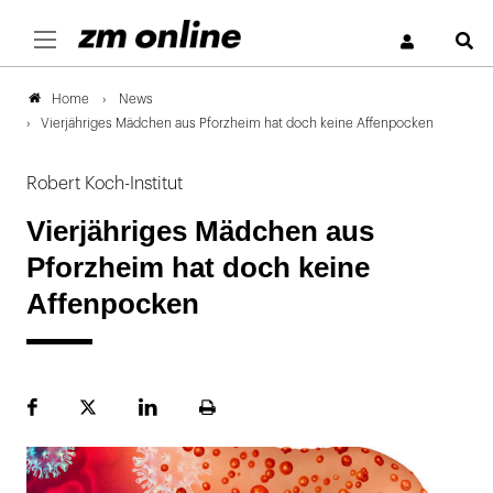
S
News
Home
Vierjähriges Mädchen aus Pforzheim hat doch keine Affenpocken
Robert Koch-Institut
Vierjähriges Mädchen aus
Pforzheim hat doch keine
Affenpocken
Facebook
Plattform
LinekdIn
Seite
X
ausdrucken